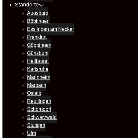
Standorte
Augsburg
Böblingen
Esslingen am Neckar
Frankfurt
Göppingen
Günzburg
Heilbronn
Karlsruhe
Mannheim
Marbach
Ostalb
Reutlingen
Schorndorf
Schwarzwald
Stuttgart
Ulm