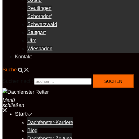
Ostalb
Reutlingen
Schorndorf
Schwarzwald
Stuttgart
Ulm
Wiesbaden
Kontakt
Suche
Suchen nach:
Menü
schließen
Start
Dachfenster-Karriere
Blog
Dachfenster-Zeitung