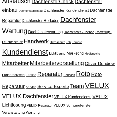
Austausch
DachfensterCheck
Dachfenster
einbau
Dachfenster
Dachfenster Kundendienst
Dachfenstereinbau
Dachfenster
Reparatur
Dachfenster Rollladen
Wartung
Dachfensterwartung
Dachfenster Zubehör
Ersatzflügel
Handwerk
Feuchteschutz
Hitzeschutz
Job
Karriere
Kundendienst
Marketing
Lichtlösung
Medienecho
Mitarbeitervorstellung
Mitarbeiter
Oliver Dundiew
Roto
Reparatur
Roto
Partnernetzwerk
Presse
Rollladen
VELUX
Team
Reparatur
Service-Experte
Service
VELUX Dachfenster
VELUX
VELUX Kundendienst
Lichtlösung
VELUX Schwingfenster
VELUX Reparatur
Veranstaltung
Wartung