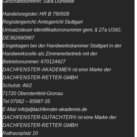
Geschäftsführerin: Sara Dundiew
Handelsregister: HR B 790508
Registergericht: Amtsgericht Stuttgart
Umsatzsteuer-Identifikationsnummer gem. § 27a UStG:
DE362660987
Eingetragen bei der Handwerkskammer Stuttgart in der
Handwerksrolle als Zimmererbetrieb mit der
Betriebsnummer: 670124427
DACHFENSTER-AKADEMIE® ist eine Marke der
DACHFENSTER-RETTER GMBH
Schulstr. 46/2
71720 Oberstenfeld-Gronau
Tel 07062 – 65987-35
E-Mail info[at]dachfenster-akademie.de
DACHFENSTER-GUTACHTER® ist eine Marke der
DACHFENSTER-RETTER GMBH
Rathausplatz 10