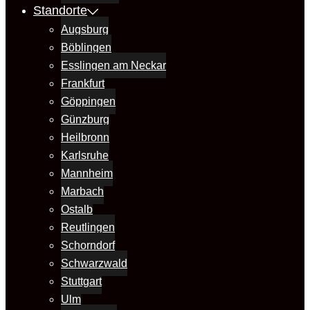
Standorte
Augsburg
Böblingen
Esslingen am Neckar
Frankfurt
Göppingen
Günzburg
Heilbronn
Karlsruhe
Mannheim
Marbach
Ostalb
Reutlingen
Schorndorf
Schwarzwald
Stuttgart
Ulm