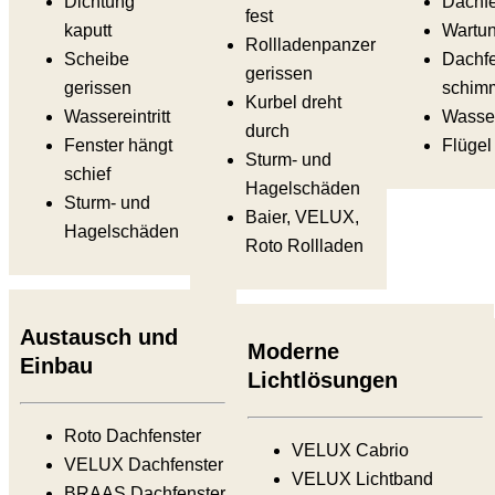
Dichtung
Dachfe
fest
kaputt
Wartun
Rollladenpanzer
Scheibe
Dachfe
gerissen
gerissen
schimm
Kurbel dreht
Wassereintritt
Wasser
durch
Fenster hängt
Flügel 
Sturm- und
schief
Hagelschäden
Sturm- und
Baier, VELUX,
Hagelschäden
Roto Rollladen
Austausch und
Moderne
Einbau
Lichtlösungen
Roto Dachfenster
VELUX Cabrio
VELUX Dachfenster
VELUX Lichtband
BRAAS Dachfenster