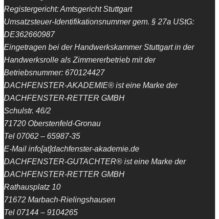
Registergericht: Amtsgericht Stuttgart
Umsatzsteuer-Identifikationsnummer gem. § 27a UStG:
DE362660987
Eingetragen bei der Handwerkskammer Stuttgart in der
Handwerksrolle als Zimmererbetrieb mit der
Betriebsnummer: 670124427
DACHFENSTER-AKADEMIE® ist eine Marke der
DACHFENSTER-RETTER GMBH
Schulstr. 46/2
71720 Oberstenfeld-Gronau
Tel 07062 – 65987-35
E-Mail info[at]dachfenster-akademie.de
DACHFENSTER-GUTACHTER® ist eine Marke der
DACHFENSTER-RETTER GMBH
Rathausplatz 10
71672 Marbach-Rielingshausen
Tel 07144 – 9104265