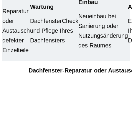
Einbau
Wartung
A
Reparatur
Neueinbau bei
oder
DachfensterCheck
E
Sanierung oder
Austausch
und Pflege Ihres
I
Nutzungsänderung
defekter
Dachfensters
D
des Raumes
Einzelteile
Dachfenster-Reparatur oder Austau