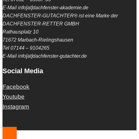
E-Mail info[at]dachfenster-akademie.de
DACHFENSTER-GUTACHTER® ist eine Marke der
DACHFENSTER-RETTER GMBH
Rathausplatz 10
71672 Marbach-Rielingshausen
Tel 07144 – 9104265
E-Mail info[at]dachfenster-gutachter.de
Social Media
Facebook
Youtube
Instagram