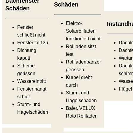
Dachfenster
Schäden
Schäden
Instandh
Elektro-,
Fenster
Solarrollladen
schließt nicht
funktioniert nicht
Fenster fällt zu
Dachf
Rollladen sitzt
Dichtung
Dachfe
fest
kaputt
Wartun
Rollladenpanzer
Scheibe
Dachfe
gerissen
gerissen
schimm
Kurbel dreht
Wassereintritt
Wasser
durch
Fenster hängt
Flügel 
Sturm- und
schief
Hagelschäden
Sturm- und
Baier, VELUX,
Hagelschäden
Roto Rollladen