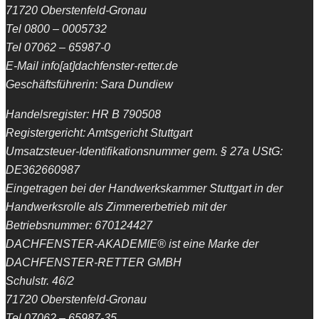
71720 Oberstenfeld-Gronau
Tel 0800 – 0005732
Tel 07062 – 65987-0
E-Mail info[at]dachfenster-retter.de
Geschäftsführerin: Sara Dundiew
Handelsregister: HR B 790508
Registergericht: Amtsgericht Stuttgart
Umsatzsteuer-Identifikationsnummer gem. § 27a UStG:
DE362660987
Eingetragen bei der Handwerkskammer Stuttgart in der
Handwerksrolle als Zimmererbetrieb mit der
Betriebsnummer: 670124427
DACHFENSTER-AKADEMIE® ist eine Marke der
DACHFENSTER-RETTER GMBH
Schulstr. 46/2
71720 Oberstenfeld-Gronau
Tel 07062 – 65987-35