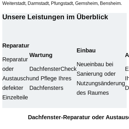
Weiterstadt, Darmstadt, Pfungstadt, Gernsheim, Bensheim.
Unsere Leistungen im Überblick
Reparatur
Einbau
Wartung
A
Reparatur
Neueinbau bei
oder
DachfensterCheck
E
Sanierung oder
Austausch
und Pflege Ihres
I
Nutzungsänderung
defekter
Dachfensters
D
des Raumes
Einzelteile
Dachfenster-Reparatur oder Austau