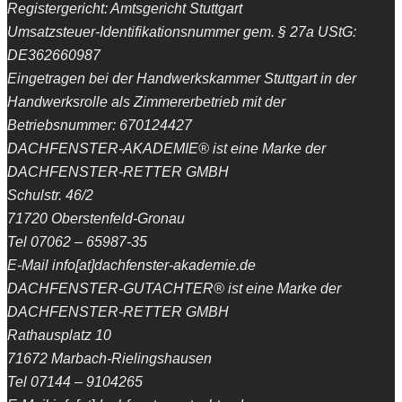
Registergericht: Amtsgericht Stuttgart
Umsatzsteuer-Identifikationsnummer gem. § 27a UStG:
DE362660987
Eingetragen bei der Handwerkskammer Stuttgart in der
Handwerksrolle als Zimmererbetrieb mit der
Betriebsnummer: 670124427
DACHFENSTER-AKADEMIE® ist eine Marke der
DACHFENSTER-RETTER GMBH
Schulstr. 46/2
71720 Oberstenfeld-Gronau
Tel 07062 – 65987-35
E-Mail info[at]dachfenster-akademie.de
DACHFENSTER-GUTACHTER® ist eine Marke der
DACHFENSTER-RETTER GMBH
Rathausplatz 10
71672 Marbach-Rielingshausen
Tel 07144 – 9104265