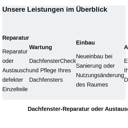
Unsere Leistungen im Überblick
Reparatur
Einbau
Wartung
A
Reparatur
Neueinbau bei
oder
DachfensterCheck
E
Sanierung oder
Austausch
und Pflege Ihres
I
Nutzungsänderung
defekter
Dachfensters
D
des Raumes
Einzelteile
Dachfenster-Reparatur oder Austau