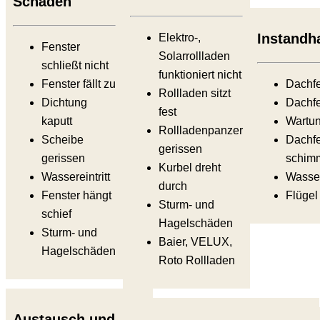
Schäden
Instandh
Elektro-,
Fenster
Solarrollladen
schließt nicht
funktioniert nicht
Fenster fällt zu
Dachf
Rollladen sitzt
Dichtung
Dachfe
fest
kaputt
Wartun
Rollladenpanzer
Scheibe
Dachfe
gerissen
gerissen
schimm
Kurbel dreht
Wassereintritt
Wasser
durch
Fenster hängt
Flügel 
Sturm- und
schief
Hagelschäden
Sturm- und
Baier, VELUX,
Hagelschäden
Roto Rollladen
Austausch und