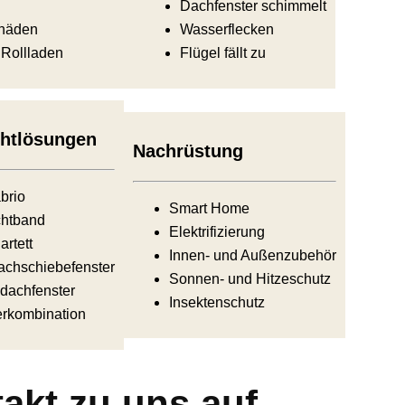
Dachfenster schimmelt
chäden
Wasserflecken
 Rollladen
Flügel fällt zu
htlösungen
Nachrüstung
brio
Smart Home
htband
Elektrifizierung
rtett
Innen- und Außenzubehör
chschiebefenster
Sonnen- und Hitzeschutz
dachfenster
Insektenschutz
erkombination
akt zu uns auf