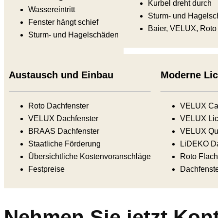
Kurbel dreht durch
Wassereintritt
Sturm- und Hagels
Fenster hängt schief
Baier, VELUX, Roto
Sturm- und Hagelschäden
Austausch und Einbau
Moderne Lic
Roto Dachfenster
VELUX Ca
VELUX Dachfenster
VELUX Lic
BRAAS Dachfenster
VELUX Qua
Staatliche Förderung
LiDEKO Da
Übersichtliche Kostenvoranschläge
Roto Flach
Festpreise
Dachfenst
Nehmen Sie jetzt Kont