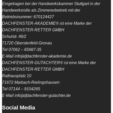
Eingetragen bei der Handwerkskammer Stuttgart in der
Handwerksrolle als Zimmererbetrieb mit der
Betriebsnummer: 670124427
DACHFENSTER-AKADEMIE® ist eine Marke der
DACHFENSTER-RETTER GMBH
Schulstr. 46/2
71720 Oberstenfeld-Gronau
Tel 07062 – 65987-35
E-Mail info[at]dachfenster-akademie.de
DACHFENSTER-GUTACHTER® ist eine Marke der
DACHFENSTER-RETTER GMBH
Rathausplatz 10
71672 Marbach-Rielingshausen
Tel 07144 – 9104265
E-Mail info[at]dachfenster-gutachter.de
Social Media