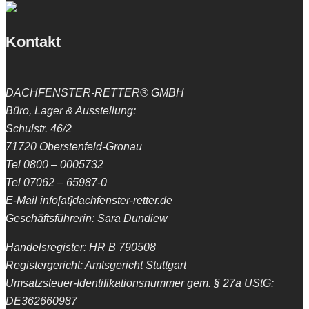
Kontakt
DACHFENSTER-RETTER® GMBH
Büro, Lager & Ausstellung:
Schulstr. 46/2
71720 Oberstenfeld-Gronau
Tel 0800 – 0005732
Tel 07062 – 65987-0
E-Mail info[at]dachfenster-retter.de
Geschäftsführerin: Sara Dundiew
Handelsregister: HR B 790508
Registergericht: Amtsgericht Stuttgart
Umsatzsteuer-Identifikationsnummer gem. § 27a UStG:
DE362660987