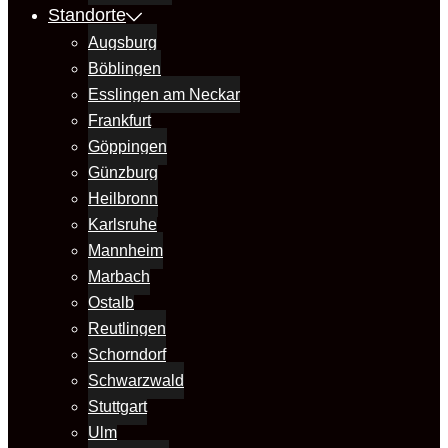
Standorte
Augsburg
Böblingen
Esslingen am Neckar
Frankfurt
Göppingen
Günzburg
Heilbronn
Karlsruhe
Mannheim
Marbach
Ostalb
Reutlingen
Schorndorf
Schwarzwald
Stuttgart
Ulm