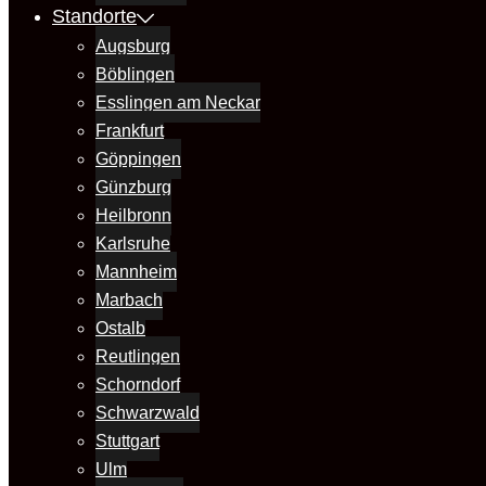
Standorte
Augsburg
Böblingen
Esslingen am Neckar
Frankfurt
Göppingen
Günzburg
Heilbronn
Karlsruhe
Mannheim
Marbach
Ostalb
Reutlingen
Schorndorf
Schwarzwald
Stuttgart
Ulm