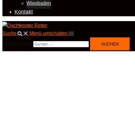
Wiesbaden
Kontakt
Suche
Menü umschalten
Suchen nach: