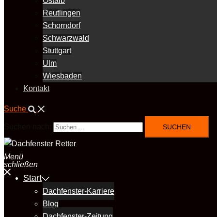
Ostalb
Reutlingen
Schorndorf
Schwarzwald
Stuttgart
Ulm
Wiesbaden
Kontakt
Suche
Suchen nach:
Menü
schließen
Start
Dachfenster-Karriere
Blog
Dachfenster-Zeitung