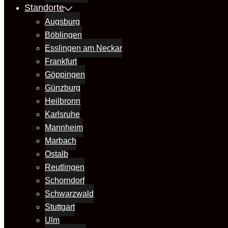
Standorte
Augsburg
Böblingen
Esslingen am Neckar
Frankfurt
Göppingen
Günzburg
Heilbronn
Karlsruhe
Mannheim
Marbach
Ostalb
Reutlingen
Schorndorf
Schwarzwald
Stuttgart
Ulm