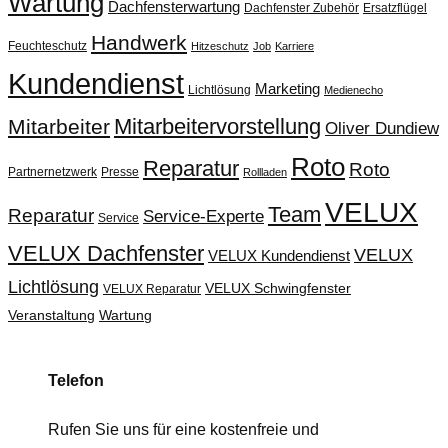
Wartung
Dachfensterwartung
Dachfenster Zubehör
Ersatzflügel
Handwerk
Feuchteschutz
Hitzeschutz
Job
Karriere
Kundendienst
Marketing
Lichtlösung
Medienecho
Mitarbeitervorstellung
Mitarbeiter
Oliver Dundiew
Roto
Reparatur
Roto
Partnernetzwerk
Presse
Rollladen
VELUX
Team
Reparatur
Service-Experte
Service
VELUX Dachfenster
VELUX
VELUX Kundendienst
Lichtlösung
VELUX Schwingfenster
VELUX Reparatur
Veranstaltung
Wartung
Telefon
Rufen Sie uns für eine kostenfreie und