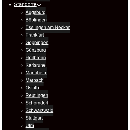
Standorte
Augsburg
Böblingen
Esslingen am Neckar
Frankfurt
Göppingen
Günzburg
Heilbronn
Karlsruhe
Mannheim
Marbach
Ostalb
Reutlingen
Schorndorf
Schwarzwald
Stuttgart
Ulm