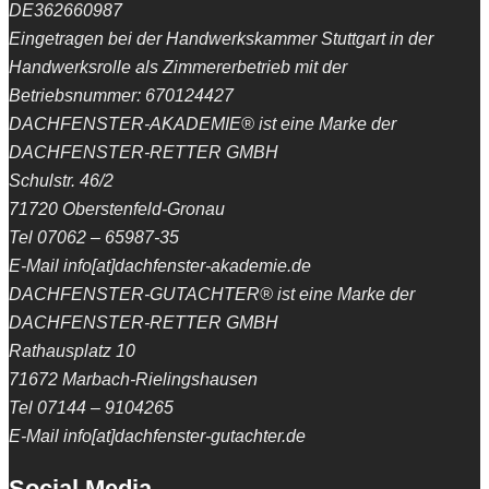
DE362660987
Eingetragen bei der Handwerkskammer Stuttgart in der
Handwerksrolle als Zimmererbetrieb mit der
Betriebsnummer: 670124427
DACHFENSTER-AKADEMIE® ist eine Marke der
DACHFENSTER-RETTER GMBH
Schulstr. 46/2
71720 Oberstenfeld-Gronau
Tel 07062 – 65987-35
E-Mail info[at]dachfenster-akademie.de
DACHFENSTER-GUTACHTER® ist eine Marke der
DACHFENSTER-RETTER GMBH
Rathausplatz 10
71672 Marbach-Rielingshausen
Tel 07144 – 9104265
E-Mail info[at]dachfenster-gutachter.de
Social Media