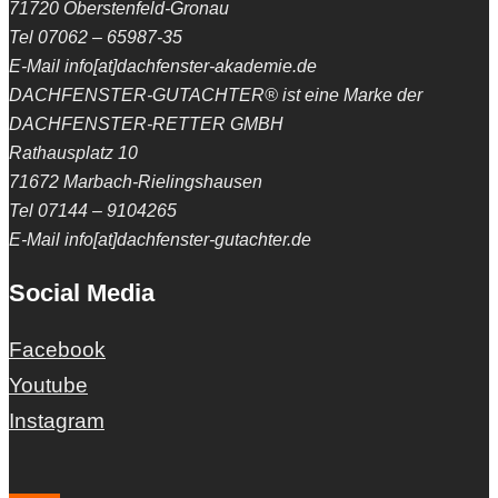
71720 Oberstenfeld-Gronau
Tel 07062 – 65987-35
E-Mail info[at]dachfenster-akademie.de
DACHFENSTER-GUTACHTER® ist eine Marke der
DACHFENSTER-RETTER GMBH
Rathausplatz 10
71672 Marbach-Rielingshausen
Tel 07144 – 9104265
E-Mail info[at]dachfenster-gutachter.de
Social Media
Facebook
Youtube
Instagram