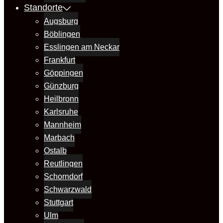
Standorte
Augsburg
Böblingen
Esslingen am Neckar
Frankfurt
Göppingen
Günzburg
Heilbronn
Karlsruhe
Mannheim
Marbach
Ostalb
Reutlingen
Schorndorf
Schwarzwald
Stuttgart
Ulm