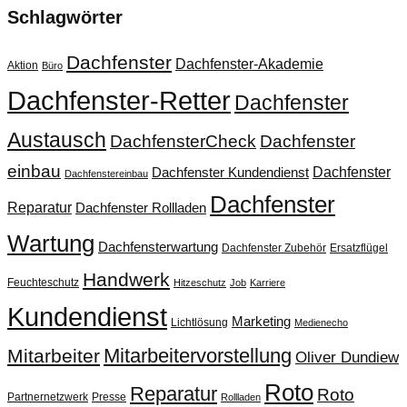
Schlagwörter
Dachfenster
Dachfenster-Akademie
Aktion
Büro
Dachfenster-Retter
Dachfenster
Austausch
DachfensterCheck
Dachfenster
einbau
Dachfenster
Dachfenster Kundendienst
Dachfenstereinbau
Dachfenster
Reparatur
Dachfenster Rollladen
Wartung
Dachfensterwartung
Dachfenster Zubehör
Ersatzflügel
Handwerk
Feuchteschutz
Hitzeschutz
Job
Karriere
Kundendienst
Marketing
Lichtlösung
Medienecho
Mitarbeitervorstellung
Mitarbeiter
Oliver Dundiew
Roto
Reparatur
Roto
Partnernetzwerk
Presse
Rollladen