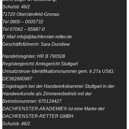
Schulstr. 46/2
71720 Oberstenfeld-Gronau
Tel 0800 – 0005732
Tel 07062 – 65987-0
E-Mail info[at]dachfenster-retter.de
Geschäftsführerin: Sara Dundiew
Handelsregister: HR B 790508
Registergericht: Amtsgericht Stuttgart
Umsatzsteuer-Identifikationsnummer gem. § 27a UStG:
DE362660987
Eingetragen bei der Handwerkskammer Stuttgart in der
Handwerksrolle als Zimmererbetrieb mit der
Betriebsnummer: 670124427
DACHFENSTER-AKADEMIE® ist eine Marke der
DACHFENSTER-RETTER GMBH
Schulstr. 46/2