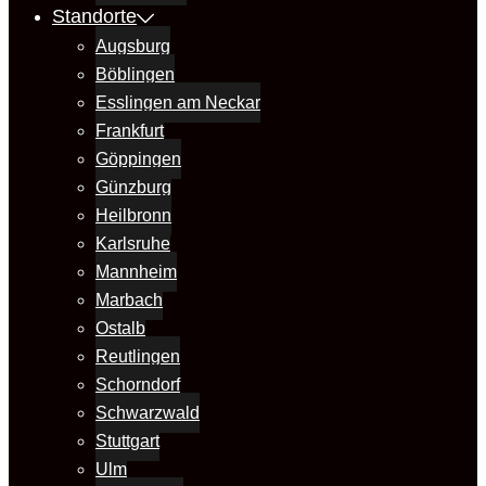
Standorte
Augsburg
Böblingen
Esslingen am Neckar
Frankfurt
Göppingen
Günzburg
Heilbronn
Karlsruhe
Mannheim
Marbach
Ostalb
Reutlingen
Schorndorf
Schwarzwald
Stuttgart
Ulm