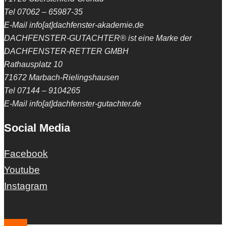
Tel 07062 – 65987-35
E-Mail info[at]dachfenster-akademie.de
DACHFENSTER-GUTACHTER® ist eine Marke der
DACHFENSTER-RETTER GMBH
Rathausplatz 10
71672 Marbach-Rielingshausen
Tel 07144 – 9104265
E-Mail info[at]dachfenster-gutachter.de
Social Media
Facebook
Youtube
Instagram