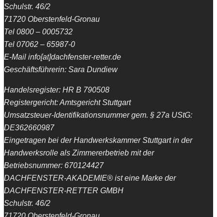
Schulstr. 46/2
71720 Oberstenfeld-Gronau
Tel 0800 – 0005732
Tel 07062 – 65987-0
E-Mail info[at]dachfenster-retter.de
Geschäftsführerin: Sara Dundiew
Handelsregister: HR B 790508
Registergericht: Amtsgericht Stuttgart
Umsatzsteuer-Identifikationsnummer gem. § 27a UStG:
DE362660987
Eingetragen bei der Handwerkskammer Stuttgart in der
Handwerksrolle als Zimmererbetrieb mit der
Betriebsnummer: 670124427
DACHFENSTER-AKADEMIE® ist eine Marke der
DACHFENSTER-RETTER GMBH
Schulstr. 46/2
71720 Oberstenfeld-Gronau