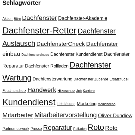
Schlagwörter
Dachfenster
Dachfenster-Akademie
Aktion
Büro
Dachfenster-Retter
Dachfenster
Austausch
DachfensterCheck
Dachfenster
einbau
Dachfenster
Dachfenster Kundendienst
Dachfenstereinbau
Dachfenster
Reparatur
Dachfenster Rollladen
Wartung
Dachfensterwartung
Dachfenster Zubehör
Ersatzflügel
Handwerk
Feuchteschutz
Hitzeschutz
Job
Karriere
Kundendienst
Marketing
Lichtlösung
Medienecho
Mitarbeitervorstellung
Mitarbeiter
Oliver Dundiew
Roto
Reparatur
Roto
Partnernetzwerk
Presse
Rollladen