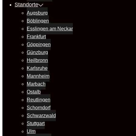
Standorte
Augsburg
Böblingen
Esslingen am Neckar
Frankfurt
Göppingen
Günzburg
Heilbronn
Karlsruhe
Mannheim
Marbach
Ostalb
Reutlingen
Schorndorf
Schwarzwald
Stuttgart
Ulm