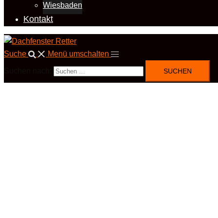
Wiesbaden
Kontakt
Suche
Menü umschalten
Suchen nach: