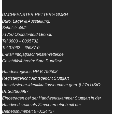
DACHFENSTER-RETTER® GMBH
Büro, Lager & Ausstellung:
Schulstr. 46/2
71720 Oberstenfeld-Gronau
Tel 0800 – 0005732
Tel 07062 – 65987-0
E-Mail info[at]dachfenster-retter.de
Geschäftsführerin: Sara Dundiew
Handelsregister: HR B 790508
Registergericht: Amtsgericht Stuttgart
Umsatzsteuer-Identifikationsnummer gem. § 27a UStG:
DE362660987
Eingetragen bei der Handwerkskammer Stuttgart in der
Handwerksrolle als Zimmererbetrieb mit der
Betriebsnummer: 670124427