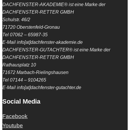
DACHFENSTER-AKADEMIE® ist eine Marke der
DACHFENSTER-RETTER GMBH
Schulstr. 46/2
71720 Oberstenfeld-Gronau
Tel 07062 – 65987-35
E-Mail info[at]dachfenster-akademie.de
DACHFENSTER-GUTACHTER® ist eine Marke der
DACHFENSTER-RETTER GMBH
Rathausplatz 10
71672 Marbach-Rielingshausen
Tel 07144 – 9104265
E-Mail info[at]dachfenster-gutachter.de
Social Media
Facebook
Youtube