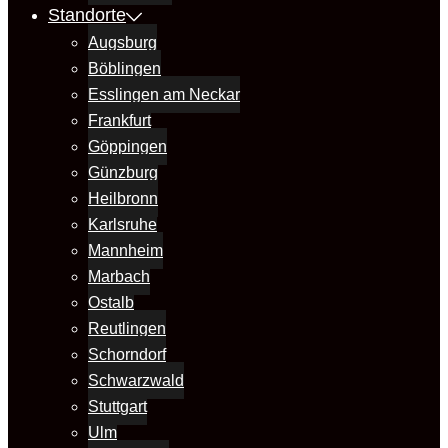
Standorte
Augsburg
Böblingen
Esslingen am Neckar
Frankfurt
Göppingen
Günzburg
Heilbronn
Karlsruhe
Mannheim
Marbach
Ostalb
Reutlingen
Schorndorf
Schwarzwald
Stuttgart
Ulm