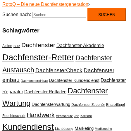
RotoQ – Die neue Dachfenstergeneration
Suchen nach:
Schlagwörter
Dachfenster
Dachfenster-Akademie
Aktion
Büro
Dachfenster-Retter
Dachfenster
Austausch
DachfensterCheck
Dachfenster
einbau
Dachfenster
Dachfenster Kundendienst
Dachfenstereinbau
Dachfenster
Reparatur
Dachfenster Rollladen
Wartung
Dachfensterwartung
Dachfenster Zubehör
Ersatzflügel
Handwerk
Feuchteschutz
Hitzeschutz
Job
Karriere
Kundendienst
Marketing
Lichtlösung
Medienecho