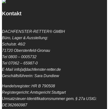
Kontakt
DACHFENSTER-RETTER® GMBH
Büro, Lager & Ausstellung:
Schulstr. 46/2
71720 Oberstenfeld-Gronau
Tel 0800 – 0005732
Tel 07062 – 65987-0
E-Mail info[at]dachfenster-retter.de
Geschäftsführerin: Sara Dundiew
Handelsregister: HR B 790508
Registergericht: Amtsgericht Stuttgart
Umsatzsteuer-Identifikationsnummer gem. § 27a UStG:
DE362660987