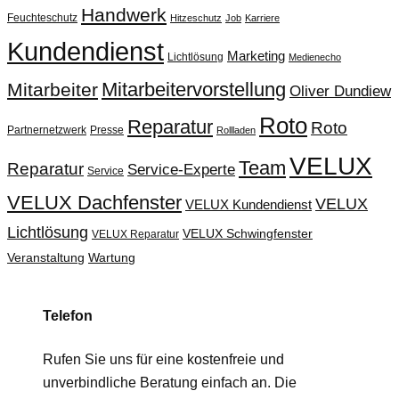
Handwerk
Feuchteschutz
Hitzeschutz
Job
Karriere
Kundendienst
Marketing
Lichtlösung
Medienecho
Mitarbeitervorstellung
Mitarbeiter
Oliver Dundiew
Roto
Reparatur
Roto
Partnernetzwerk
Presse
Rollladen
VELUX
Team
Reparatur
Service-Experte
Service
VELUX Dachfenster
VELUX
VELUX Kundendienst
Lichtlösung
VELUX Schwingfenster
VELUX Reparatur
Veranstaltung
Wartung
Telefon
Rufen Sie uns für eine kostenfreie und
unverbindliche Beratung einfach an. Die