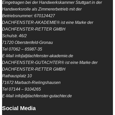
Eingetragen bei der Handwerkskammer Stuttgart in der
Handwerksrolle als Zimmererbetrieb mit der
Betriebsnummer: 670124427
DACHFENSTER-AKADEMIE® ist eine Marke der
DACHFENSTER-RETTER GMBH
Schulstr. 46/2
71720 Oberstenfeld-Gronau
Tel 07062 – 65987-35
E-Mail info[at]dachfenster-akademie.de
DACHFENSTER-GUTACHTER® ist eine Marke der
DACHFENSTER-RETTER GMBH
Rathausplatz 10
71672 Marbach-Rielingshausen
Tel 07144 – 9104265
E-Mail info[at]dachfenster-gutachter.de
Social Media