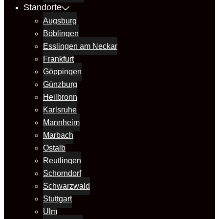
Standorte
Augsburg
Böblingen
Esslingen am Neckar
Frankfurt
Göppingen
Günzburg
Heilbronn
Karlsruhe
Mannheim
Marbach
Ostalb
Reutlingen
Schorndorf
Schwarzwald
Stuttgart
Ulm