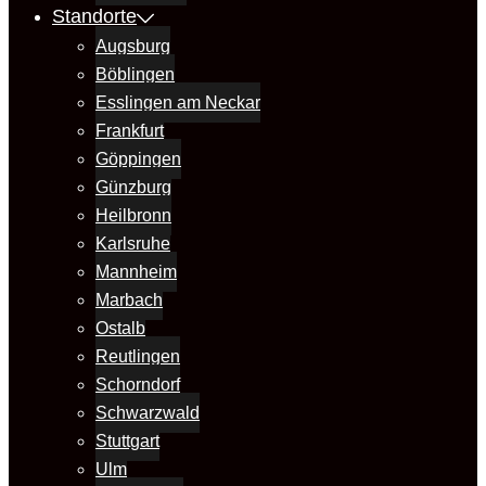
Standorte
Augsburg
Böblingen
Esslingen am Neckar
Frankfurt
Göppingen
Günzburg
Heilbronn
Karlsruhe
Mannheim
Marbach
Ostalb
Reutlingen
Schorndorf
Schwarzwald
Stuttgart
Ulm