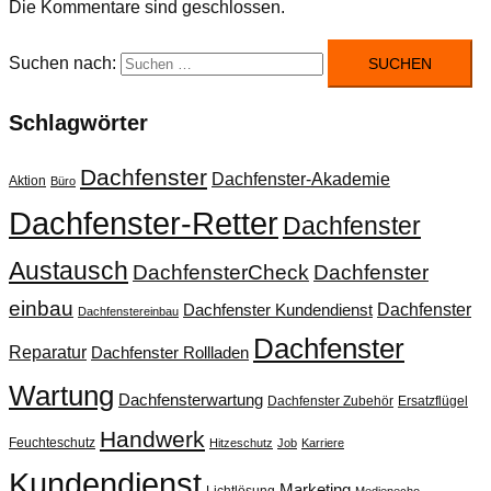
Die Kommentare sind geschlossen.
Suchen nach:
Schlagwörter
Dachfenster
Dachfenster-Akademie
Aktion
Büro
Dachfenster-Retter
Dachfenster
Austausch
DachfensterCheck
Dachfenster
einbau
Dachfenster
Dachfenster Kundendienst
Dachfenstereinbau
Dachfenster
Reparatur
Dachfenster Rollladen
Wartung
Dachfensterwartung
Dachfenster Zubehör
Ersatzflügel
Handwerk
Feuchteschutz
Hitzeschutz
Job
Karriere
Kundendienst
Marketing