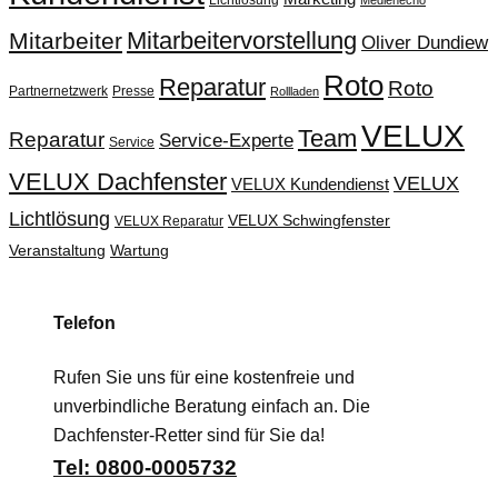
Lichtlösung
Medienecho
Mitarbeitervorstellung
Mitarbeiter
Oliver Dundiew
Roto
Reparatur
Roto
Partnernetzwerk
Presse
Rollladen
VELUX
Team
Reparatur
Service-Experte
Service
VELUX Dachfenster
VELUX
VELUX Kundendienst
Lichtlösung
VELUX Schwingfenster
VELUX Reparatur
Veranstaltung
Wartung
Telefon
Rufen Sie uns für eine kostenfreie und
unverbindliche Beratung einfach an. Die
Dachfenster-Retter sind für Sie da!
Tel: 0800-0005732