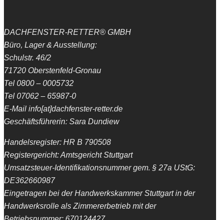
DACHFENSTER-RETTER® GMBH
Büro, Lager & Ausstellung:
Schulstr. 46/2
71720 Oberstenfeld-Gronau
Tel 0800 – 0005732
Tel 07062 – 65987-0
E-Mail info[at]dachfenster-retter.de
Geschäftsführerin: Sara Dundiew
Handelsregister: HR B 790508
Registergericht: Amtsgericht Stuttgart
Umsatzsteuer-Identifikationsnummer gem. § 27a UStG:
DE362660987
Eingetragen bei der Handwerkskammer Stuttgart in der
Handwerksrolle als Zimmererbetrieb mit der
Betriebsnummer: 670124427