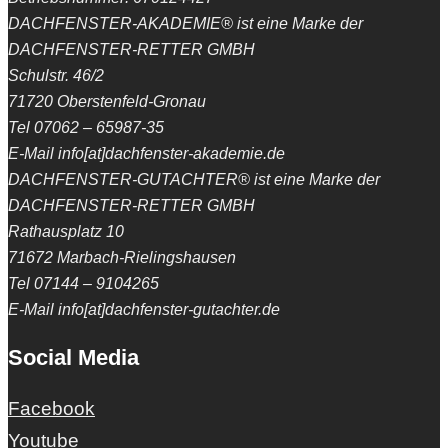
DACHFENSTER-AKADEMIE® ist eine Marke der
DACHFENSTER-RETTER GMBH
Schulstr. 46/2
71720 Oberstenfeld-Gronau
Tel 07062 – 65987-35
E-Mail info[at]dachfenster-akademie.de
DACHFENSTER-GUTACHTER® ist eine Marke der
DACHFENSTER-RETTER GMBH
Rathausplatz 10
71672 Marbach-Rielingshausen
Tel 07144 – 9104265
E-Mail info[at]dachfenster-gutachter.de
Social Media
Facebook
Youtube