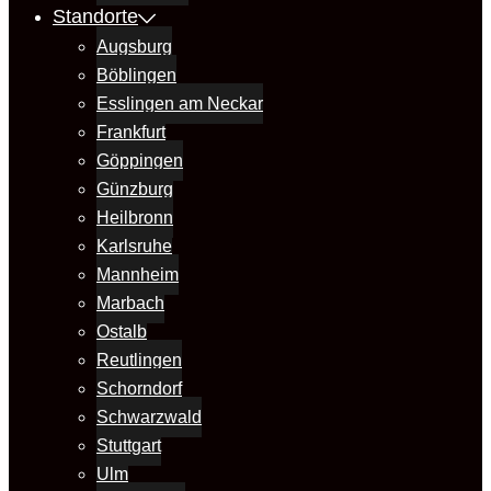
Standorte
Augsburg
Böblingen
Esslingen am Neckar
Frankfurt
Göppingen
Günzburg
Heilbronn
Karlsruhe
Mannheim
Marbach
Ostalb
Reutlingen
Schorndorf
Schwarzwald
Stuttgart
Ulm