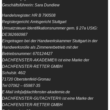
Geschäftsführerin: Sara Dundiew
Handelsregister: HR B 790508
Registergericht: Amtsgericht Stuttgart
Umsatzsteuer-Identifikationsnummer gem. § 27a UStG:
DE362660987
Eingetragen bei der Handwerkskammer Stuttgart in der
Handwerksrolle als Zimmererbetrieb mit der
Betriebsnummer: 670124427
DACHFENSTER-AKADEMIE® ist eine Marke der
DACHFENSTER-RETTER GMBH
Schulstr. 46/2
71720 Oberstenfeld-Gronau
Tel 07062 – 65987-35
E-Mail info[at]dachfenster-akademie.de
DACHFENSTER-GUTACHTER® ist eine Marke der
DACHFENSTER-RETTER GMBH