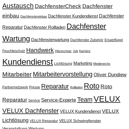
Austausch
DachfensterCheck
Dachfenster
einbau
Dachfenster
Dachfenster Kundendienst
Dachfenstereinbau
Dachfenster
Reparatur
Dachfenster Rollladen
Wartung
Dachfensterwartung
Dachfenster Zubehör
Ersatzflügel
Handwerk
Feuchteschutz
Hitzeschutz
Job
Karriere
Kundendienst
Marketing
Lichtlösung
Medienecho
Mitarbeitervorstellung
Mitarbeiter
Oliver Dundiew
Roto
Reparatur
Roto
Partnernetzwerk
Presse
Rollladen
VELUX
Team
Reparatur
Service-Experte
Service
VELUX Dachfenster
VELUX
VELUX Kundendienst
Lichtlösung
VELUX Schwingfenster
VELUX Reparatur
Veranstaltung
Wartung