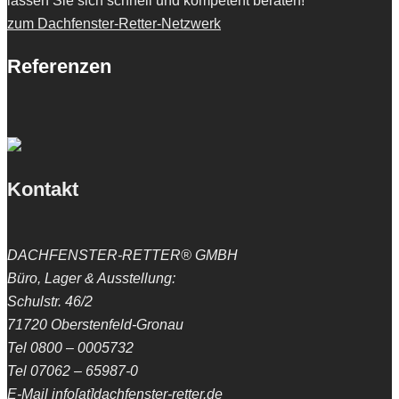
lassen Sie sich schnell und kompetent beraten!
zum Dachfenster-Retter-Netzwerk
Referenzen
Kontakt
DACHFENSTER-RETTER® GMBH
Büro, Lager & Ausstellung:
Schulstr. 46/2
71720 Oberstenfeld-Gronau
Tel 0800 – 0005732
Tel 07062 – 65987-0
E-Mail info[at]dachfenster-retter.de