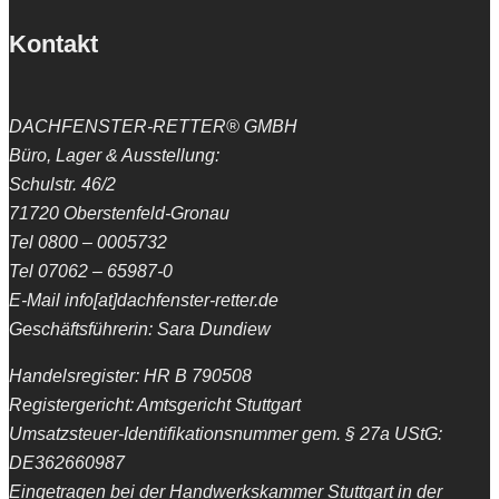
Kontakt
DACHFENSTER-RETTER® GMBH
Büro, Lager & Ausstellung:
Schulstr. 46/2
71720 Oberstenfeld-Gronau
Tel 0800 – 0005732
Tel 07062 – 65987-0
E-Mail info[at]dachfenster-retter.de
Geschäftsführerin: Sara Dundiew
Handelsregister: HR B 790508
Registergericht: Amtsgericht Stuttgart
Umsatzsteuer-Identifikationsnummer gem. § 27a UStG:
DE362660987
Eingetragen bei der Handwerkskammer Stuttgart in der