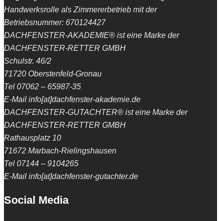
Handwerksrolle als Zimmererbetrieb mit der
Betriebsnummer: 670124427
DACHFENSTER-AKADEMIE® ist eine Marke der
DACHFENSTER-RETTER GMBH
Schulstr. 46/2
71720 Oberstenfeld-Gronau
Tel 07062 – 65987-35
E-Mail info[at]dachfenster-akademie.de
DACHFENSTER-GUTACHTER® ist eine Marke der
DACHFENSTER-RETTER GMBH
Rathausplatz 10
71672 Marbach-Rielingshausen
Tel 07144 – 9104265
E-Mail info[at]dachfenster-gutachter.de
Social Media