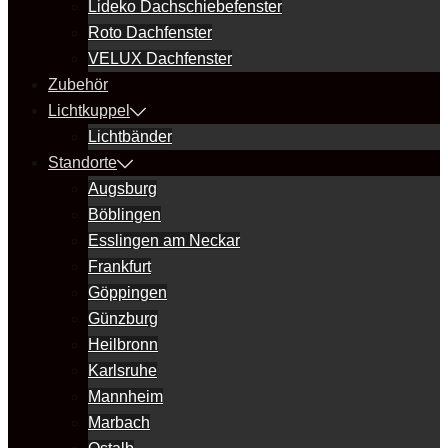
Lideko Dachschiebefenster
Roto Dachfenster
VELUX Dachfenster
Zubehör
Lichtkuppel
Lichtbänder
Standorte
Augsburg
Böblingen
Esslingen am Neckar
Frankfurt
Göppingen
Günzburg
Heilbronn
Karlsruhe
Mannheim
Marbach