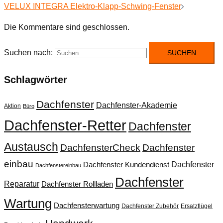
VELUX INTEGRA Elektro-Klapp-Schwing-Fenster
Die Kommentare sind geschlossen.
Suchen nach:
Schlagwörter
Dachfenster
Dachfenster-Akademie
Aktion
Büro
Dachfenster-Retter
Dachfenster
Austausch
DachfensterCheck
Dachfenster
einbau
Dachfenster
Dachfenster Kundendienst
Dachfenstereinbau
Dachfenster
Reparatur
Dachfenster Rollladen
Wartung
Dachfensterwartung
Dachfenster Zubehör
Ersatzflügel