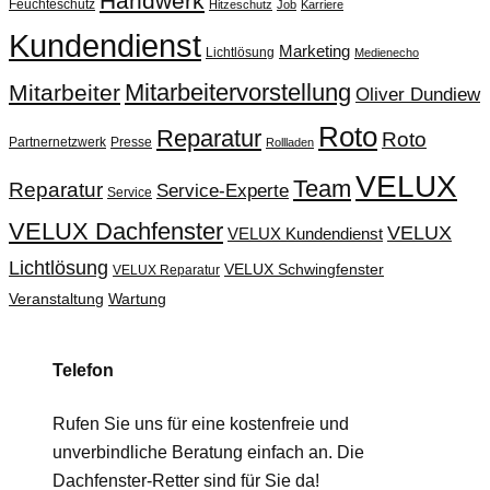
Handwerk
Feuchteschutz
Hitzeschutz
Job
Karriere
Kundendienst
Marketing
Lichtlösung
Medienecho
Mitarbeitervorstellung
Mitarbeiter
Oliver Dundiew
Roto
Reparatur
Roto
Partnernetzwerk
Presse
Rollladen
VELUX
Team
Reparatur
Service-Experte
Service
VELUX Dachfenster
VELUX
VELUX Kundendienst
Lichtlösung
VELUX Schwingfenster
VELUX Reparatur
Veranstaltung
Wartung
Telefon
Rufen Sie uns für eine kostenfreie und
unverbindliche Beratung einfach an. Die
Dachfenster-Retter sind für Sie da!