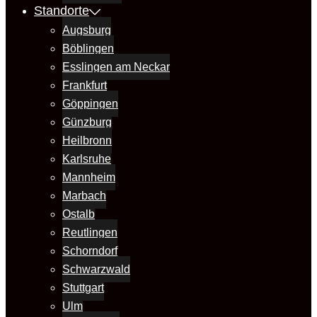
Standorte
Augsburg
Böblingen
Esslingen am Neckar
Frankfurt
Göppingen
Günzburg
Heilbronn
Karlsruhe
Mannheim
Marbach
Ostalb
Reutlingen
Schorndorf
Schwarzwald
Stuttgart
Ulm