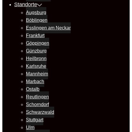
Standorte
Augsburg
Böblingen
Esslingen am Neckar
Frankfurt
Göppingen
Günzburg
Heilbronn
Karlsruhe
Mannheim
Marbach
Ostalb
Reutlingen
Schorndorf
Schwarzwald
Stuttgart
Ulm