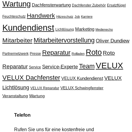
Wartung
Dachfensterwartung
Dachfenster Zubehör
Ersatzflügel
Handwerk
Feuchteschutz
Hitzeschutz
Job
Karriere
Kundendienst
Marketing
Lichtlösung
Medienecho
Mitarbeitervorstellung
Mitarbeiter
Oliver Dundiew
Roto
Reparatur
Roto
Partnernetzwerk
Presse
Rollladen
VELUX
Team
Reparatur
Service-Experte
Service
VELUX Dachfenster
VELUX
VELUX Kundendienst
Lichtlösung
VELUX Schwingfenster
VELUX Reparatur
Veranstaltung
Wartung
Telefon
Rufen Sie uns für eine kostenfreie und