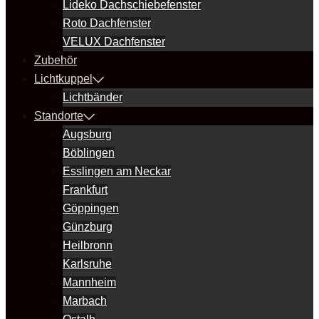
Lideko Dachschiebefenster
Roto Dachfenster
VELUX Dachfenster
Zubehör
Lichtkuppel
Lichtbänder
Standorte
Augsburg
Böblingen
Esslingen am Neckar
Frankfurt
Göppingen
Günzburg
Heilbronn
Karlsruhe
Mannheim
Marbach