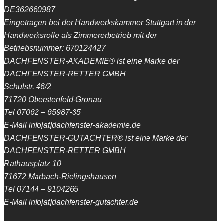
DE362660987
Eingetragen bei der Handwerkskammer Stuttgart in der
Handwerksrolle als Zimmererbetrieb mit der
Betriebsnummer: 670124427
DACHFENSTER-AKADEMIE® ist eine Marke der
DACHFENSTER-RETTER GMBH
Schulstr. 46/2
71720 Oberstenfeld-Gronau
Tel 07062 – 65987-35
E-Mail info[at]dachfenster-akademie.de
DACHFENSTER-GUTACHTER® ist eine Marke der
DACHFENSTER-RETTER GMBH
Rathausplatz 10
71672 Marbach-Rielingshausen
Tel 07144 – 9104265
E-Mail info[at]dachfenster-gutachter.de