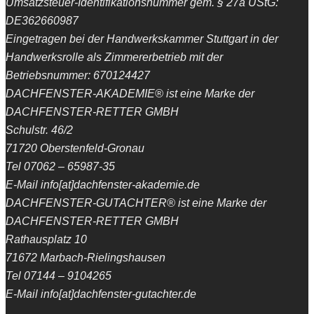
Umsatzsteuer-Identifikationsnummer gem. § 27a UStG:
DE362660987
Eingetragen bei der Handwerkskammer Stuttgart in der
Handwerksrolle als Zimmererbetrieb mit der
Betriebsnummer: 670124427
DACHFENSTER-AKADEMIE® ist eine Marke der
DACHFENSTER-RETTER GMBH
Schulstr. 46/2
71720 Oberstenfeld-Gronau
Tel 07062 – 65987-35
E-Mail info[at]dachfenster-akademie.de
DACHFENSTER-GUTACHTER® ist eine Marke der
DACHFENSTER-RETTER GMBH
Rathausplatz 10
71672 Marbach-Rielingshausen
Tel 07144 – 9104265
E-Mail info[at]dachfenster-gutachter.de