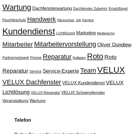
Wartung
Dachfensterwartung
Dachfenster Zubehör
Ersatzflügel
Handwerk
Feuchteschutz
Hitzeschutz
Job
Karriere
Kundendienst
Marketing
Lichtlösung
Medienecho
Mitarbeitervorstellung
Mitarbeiter
Oliver Dundiew
Roto
Reparatur
Roto
Partnernetzwerk
Presse
Rollladen
VELUX
Team
Reparatur
Service-Experte
Service
VELUX Dachfenster
VELUX
VELUX Kundendienst
Lichtlösung
VELUX Schwingfenster
VELUX Reparatur
Veranstaltung
Wartung
Telefon