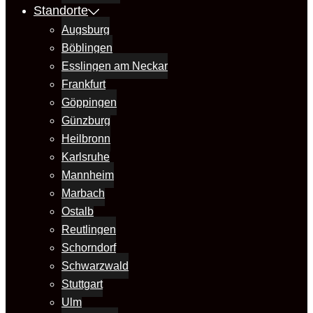
Standorte
Augsburg
Böblingen
Esslingen am Neckar
Frankfurt
Göppingen
Günzburg
Heilbronn
Karlsruhe
Mannheim
Marbach
Ostalb
Reutlingen
Schorndorf
Schwarzwald
Stuttgart
Ulm