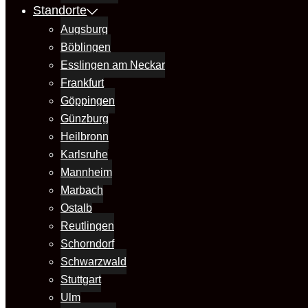
Standorte
Augsburg
Böblingen
Esslingen am Neckar
Frankfurt
Göppingen
Günzburg
Heilbronn
Karlsruhe
Mannheim
Marbach
Ostalb
Reutlingen
Schorndorf
Schwarzwald
Stuttgart
Ulm