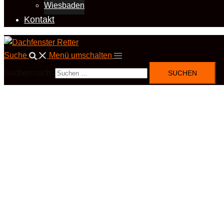
Wiesbaden
Kontakt
Suche
Menü umschalten
Suchen nach: