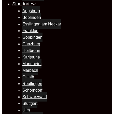
Standorte
Augsburg
Böblingen
Esslingen am Neckar
Frankfurt
Göppingen
Günzburg
Heilbronn
Karlsruhe
Mannheim
Marbach
Ostalb
Reutlingen
Schorndorf
Schwarzwald
Stuttgart
Ulm