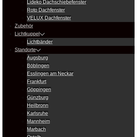
Lideko Dachschiebefenster
Roto Dachfenster
VELUX Dachfenster
Zubehör
Lichtkuppel
Lichtbänder
Standorte
Augsburg
Böblingen
Esslingen am Neckar
Frankfurt
Göppingen
Günzburg
Heilbronn
Karlsruhe
Mannheim
Marbach