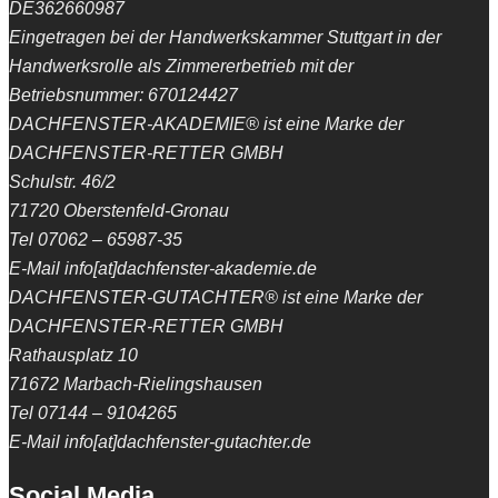
DE362660987
Eingetragen bei der Handwerkskammer Stuttgart in der
Handwerksrolle als Zimmererbetrieb mit der
Betriebsnummer: 670124427
DACHFENSTER-AKADEMIE® ist eine Marke der
DACHFENSTER-RETTER GMBH
Schulstr. 46/2
71720 Oberstenfeld-Gronau
Tel 07062 – 65987-35
E-Mail info[at]dachfenster-akademie.de
DACHFENSTER-GUTACHTER® ist eine Marke der
DACHFENSTER-RETTER GMBH
Rathausplatz 10
71672 Marbach-Rielingshausen
Tel 07144 – 9104265
E-Mail info[at]dachfenster-gutachter.de
Social Media