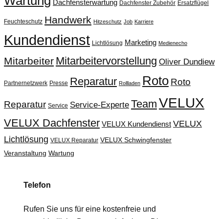
Wartung
Dachfensterwartung
Dachfenster Zubehör
Ersatzflügel
Handwerk
Feuchteschutz
Hitzeschutz
Job
Karriere
Kundendienst
Marketing
Lichtlösung
Medienecho
Mitarbeitervorstellung
Mitarbeiter
Oliver Dundiew
Roto
Reparatur
Roto
Partnernetzwerk
Presse
Rollladen
VELUX
Team
Reparatur
Service-Experte
Service
VELUX Dachfenster
VELUX
VELUX Kundendienst
Lichtlösung
VELUX Schwingfenster
VELUX Reparatur
Veranstaltung
Wartung
Telefon
Rufen Sie uns für eine kostenfreie und