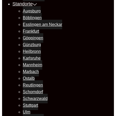
Standorte
Augsburg
Böblingen
Esslingen am Neckar
Frankfurt
Göppingen
Günzburg
Heilbronn
Karlsruhe
Mannheim
Marbach
Ostalb
Reutlingen
Schorndorf
Schwarzwald
Stuttgart
Ulm