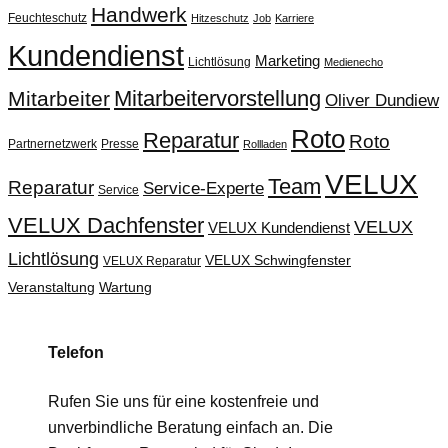
Handwerk
Feuchteschutz
Hitzeschutz
Job
Karriere
Kundendienst
Marketing
Lichtlösung
Medienecho
Mitarbeitervorstellung
Mitarbeiter
Oliver Dundiew
Roto
Reparatur
Roto
Partnernetzwerk
Presse
Rollladen
VELUX
Team
Reparatur
Service-Experte
Service
VELUX Dachfenster
VELUX
VELUX Kundendienst
Lichtlösung
VELUX Schwingfenster
VELUX Reparatur
Veranstaltung
Wartung
Telefon
Rufen Sie uns für eine kostenfreie und
unverbindliche Beratung einfach an. Die