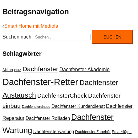
Beitragsnavigation
Smart Home mit Mediola
Suchen nach:
Schlagwörter
Dachfenster
Dachfenster-Akademie
Aktion
Büro
Dachfenster-Retter
Dachfenster
Austausch
DachfensterCheck
Dachfenster
einbau
Dachfenster
Dachfenster Kundendienst
Dachfenstereinbau
Dachfenster
Reparatur
Dachfenster Rollladen
Wartung
Dachfensterwartung
Dachfenster Zubehör
Ersatzflügel