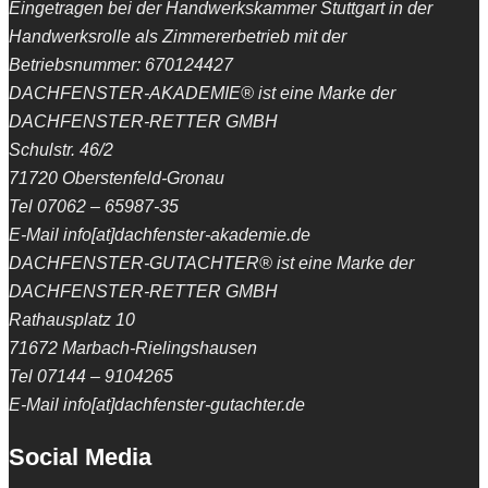
Eingetragen bei der Handwerkskammer Stuttgart in der
Handwerksrolle als Zimmererbetrieb mit der
Betriebsnummer: 670124427
DACHFENSTER-AKADEMIE® ist eine Marke der
DACHFENSTER-RETTER GMBH
Schulstr. 46/2
71720 Oberstenfeld-Gronau
Tel 07062 – 65987-35
E-Mail info[at]dachfenster-akademie.de
DACHFENSTER-GUTACHTER® ist eine Marke der
DACHFENSTER-RETTER GMBH
Rathausplatz 10
71672 Marbach-Rielingshausen
Tel 07144 – 9104265
E-Mail info[at]dachfenster-gutachter.de
Social Media