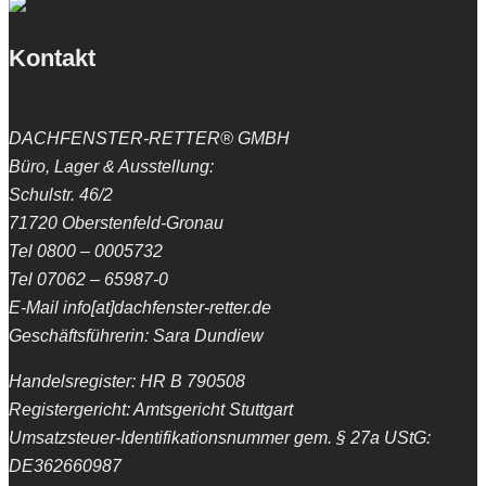
Kontakt
DACHFENSTER-RETTER® GMBH
Büro, Lager & Ausstellung:
Schulstr. 46/2
71720 Oberstenfeld-Gronau
Tel 0800 – 0005732
Tel 07062 – 65987-0
E-Mail info[at]dachfenster-retter.de
Geschäftsführerin: Sara Dundiew
Handelsregister: HR B 790508
Registergericht: Amtsgericht Stuttgart
Umsatzsteuer-Identifikationsnummer gem. § 27a UStG:
DE362660987