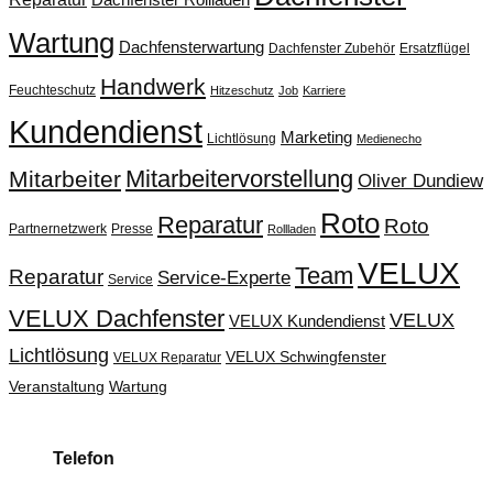
Dachfenster Rollladen
Wartung
Dachfensterwartung
Dachfenster Zubehör
Ersatzflügel
Handwerk
Feuchteschutz
Hitzeschutz
Job
Karriere
Kundendienst
Marketing
Lichtlösung
Medienecho
Mitarbeitervorstellung
Mitarbeiter
Oliver Dundiew
Roto
Reparatur
Roto
Partnernetzwerk
Presse
Rollladen
VELUX
Team
Reparatur
Service-Experte
Service
VELUX Dachfenster
VELUX
VELUX Kundendienst
Lichtlösung
VELUX Schwingfenster
VELUX Reparatur
Veranstaltung
Wartung
Telefon