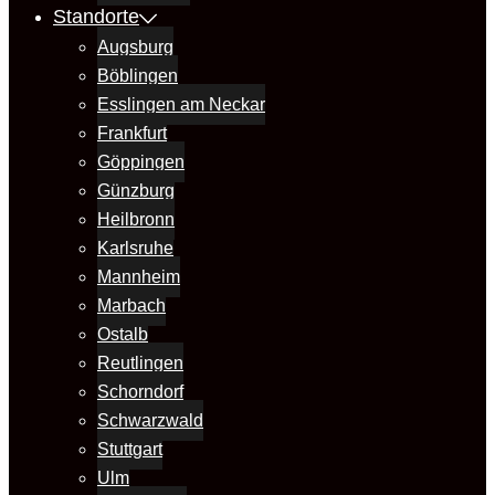
Standorte
Augsburg
Böblingen
Esslingen am Neckar
Frankfurt
Göppingen
Günzburg
Heilbronn
Karlsruhe
Mannheim
Marbach
Ostalb
Reutlingen
Schorndorf
Schwarzwald
Stuttgart
Ulm