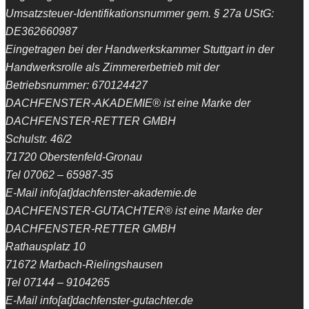
Umsatzsteuer-Identifikationsnummer gem. § 27a UStG:
DE362660987
Eingetragen bei der Handwerkskammer Stuttgart in der
Handwerksrolle als Zimmererbetrieb mit der
Betriebsnummer: 670124427
DACHFENSTER-AKADEMIE® ist eine Marke der
DACHFENSTER-RETTER GMBH
Schulstr. 46/2
71720 Oberstenfeld-Gronau
Tel 07062 – 65987-35
E-Mail info[at]dachfenster-akademie.de
DACHFENSTER-GUTACHTER® ist eine Marke der
DACHFENSTER-RETTER GMBH
Rathausplatz 10
71672 Marbach-Rielingshausen
Tel 07144 – 9104265
E-Mail info[at]dachfenster-gutachter.de