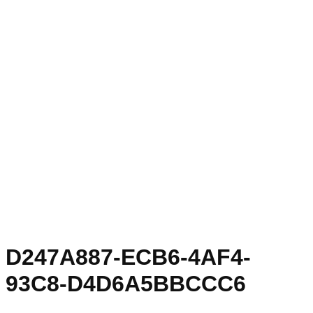
D247A887-ECB6-4AF4-
93C8-D4D6A5BBCCC6