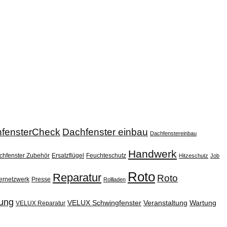
fensterCheck
Dachfenster einbau
Dachfenstereinbau
Handwerk
chfenster Zubehör
Ersatzflügel
Feuchteschutz
Hitzeschutz
Job
Roto
Reparatur
Roto
ernetzwerk
Presse
Rollladen
ung
VELUX Schwingfenster
Veranstaltung
Wartung
VELUX Reparatur