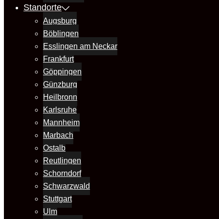
Standorte
Augsburg
Böblingen
Esslingen am Neckar
Frankfurt
Göppingen
Günzburg
Heilbronn
Karlsruhe
Mannheim
Marbach
Ostalb
Reutlingen
Schorndorf
Schwarzwald
Stuttgart
Ulm