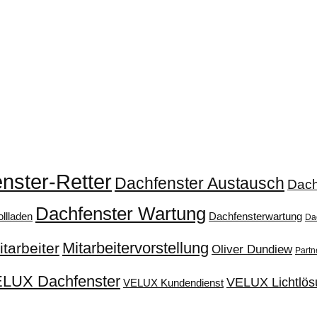
nster-Retter
Dachfenster Austausch
Dach
Dachfenster Wartung
llladen
Dachfensterwartung
Da
Mitarbeitervorstellung
itarbeiter
Oliver Dundiew
Partn
LUX Dachfenster
VELUX Lichtlös
VELUX Kundendienst