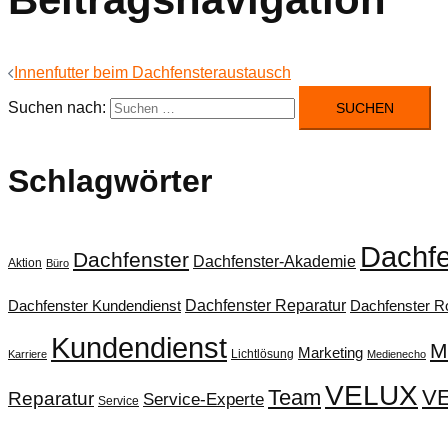
Innenfutter beim Dachfensteraustausch
Suchen nach:
Schlagwörter
Dachfe
Dachfenster
Dachfenster-Akademie
Aktion
Büro
Dachfenster Reparatur
Dachfenster Kundendienst
Dachfenster Ro
Kundendienst
M
Marketing
Lichtlösung
Karriere
Medienecho
VELUX
Team
VE
Reparatur
Service-Experte
Service