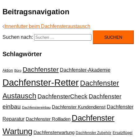
Beitragsnavigation
Innenfutter beim Dachfensteraustausch
Suchen nach:
Schlagwörter
Dachfenster
Dachfenster-Akademie
Aktion
Büro
Dachfenster-Retter
Dachfenster
Austausch
DachfensterCheck
Dachfenster
einbau
Dachfenster
Dachfenster Kundendienst
Dachfenstereinbau
Dachfenster
Reparatur
Dachfenster Rollladen
Wartung
Dachfensterwartung
Dachfenster Zubehör
Ersatzflügel