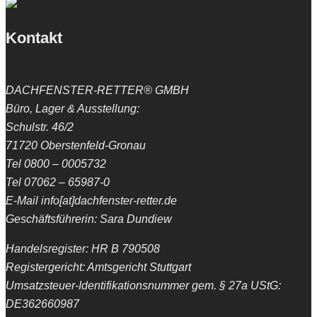
Kontakt
DACHFENSTER-RETTER® GMBH
Büro, Lager & Ausstellung:
Schulstr. 46/2
71720 Oberstenfeld-Gronau
Tel 0800 – 0005732
Tel 07062 – 65987-0
E-Mail info[at]dachfenster-retter.de
Geschäftsführerin: Sara Dundiew
Handelsregister: HR B 790508
Registergericht: Amtsgericht Stuttgart
Umsatzsteuer-Identifikationsnummer gem. § 27a UStG:
DE362660987