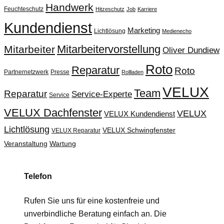
Handwerk
Feuchteschutz
Hitzeschutz
Job
Karriere
Kundendienst
Marketing
Lichtlösung
Medienecho
Mitarbeitervorstellung
Mitarbeiter
Oliver Dundiew
Roto
Reparatur
Roto
Partnernetzwerk
Presse
Rollladen
VELUX
Team
Reparatur
Service-Experte
Service
VELUX Dachfenster
VELUX
VELUX Kundendienst
Lichtlösung
VELUX Schwingfenster
VELUX Reparatur
Veranstaltung
Wartung
Telefon
Rufen Sie uns für eine kostenfreie und
unverbindliche Beratung einfach an. Die