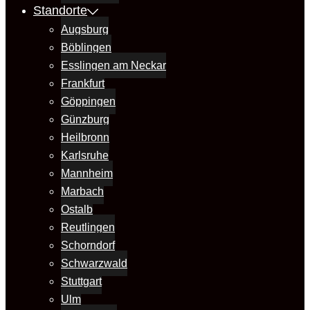
Standorte
Augsburg
Böblingen
Esslingen am Neckar
Frankfurt
Göppingen
Günzburg
Heilbronn
Karlsruhe
Mannheim
Marbach
Ostalb
Reutlingen
Schorndorf
Schwarzwald
Stuttgart
Ulm