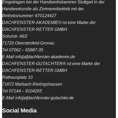
Eingetragen bei der Handwerkskammer Stuttgart in der
Handwerksrolle als Zimmererbetrieb mit der
Betriebsnummer: 670124427
DACHFENSTER-AKADEMIE® ist eine Marke der
DACHFENSTER-RETTER GMBH
Schulstr. 46/2
71720 Oberstenfeld-Gronau
Tel 07062 – 65987-35
E-Mail info[at]dachfenster-akademie.de
DACHFENSTER-GUTACHTER® ist eine Marke der
DACHFENSTER-RETTER GMBH
Rathausplatz 10
71672 Marbach-Rielingshausen
Tel 07144 – 9104265
E-Mail info[at]dachfenster-gutachter.de
Social Media