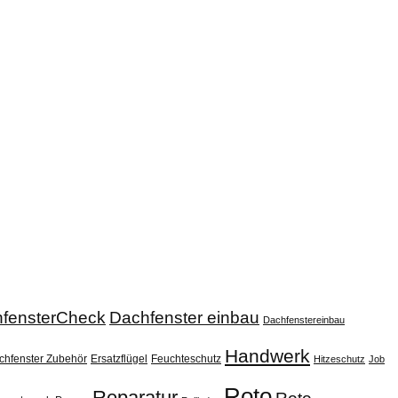
fensterCheck
Dachfenster einbau
Dachfenstereinbau
Handwerk
chfenster Zubehör
Ersatzflügel
Feuchteschutz
Hitzeschutz
Job
Roto
Reparatur