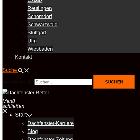
Ostalb
Reutlingen
Schorndorf
Schwarzwald
Stuttgart
Ulm
Wiesbaden
Kontakt
Suche
Suchen nach:
Menü
schließen
Start
Dachfenster-Karriere
Blog
Dachfenster-Zeitung