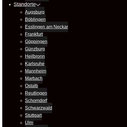
Standorte
Augsburg
Böblingen
Esslingen am Neckar
Frankfurt
Göppingen
Günzburg
Heilbronn
Karlsruhe
Mannheim
Marbach
Ostalb
Reutlingen
Schorndorf
Schwarzwald
Stuttgart
Ulm