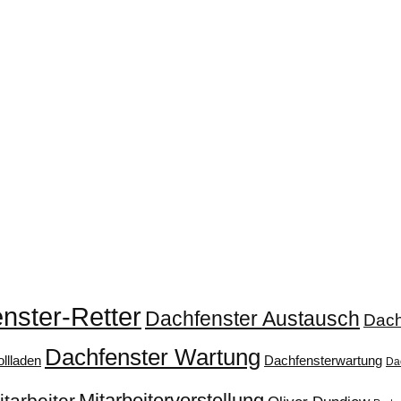
nster-Retter
Dachfenster Austausch
Dach
Dachfenster Wartung
llladen
Dachfensterwartung
Da
Mitarbeitervorstellung
itarbeiter