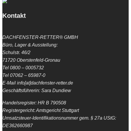
Kontakt
DACHFENSTER-RETTER® GMBH
Büro, Lager & Ausstellung:
Schulstr. 46/2
71720 Oberstenfeld-Gronau
Tel 0800 – 0005732
Tel 07062 – 65987-0
E-Mail info[at]dachfenster-retter.de
Geschäftsführerin: Sara Dundiew
Handelsregister: HR B 790508
Registergericht: Amtsgericht Stuttgart
Umsatzsteuer-Identifikationsnummer gem. § 27a UStG:
DE362660987