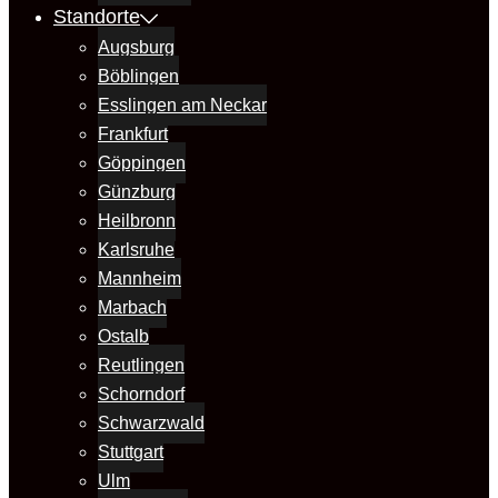
Standorte
Augsburg
Böblingen
Esslingen am Neckar
Frankfurt
Göppingen
Günzburg
Heilbronn
Karlsruhe
Mannheim
Marbach
Ostalb
Reutlingen
Schorndorf
Schwarzwald
Stuttgart
Ulm