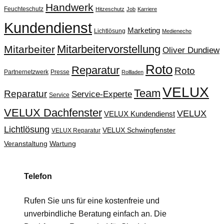
Handwerk
Feuchteschutz
Hitzeschutz
Job
Karriere
Kundendienst
Marketing
Lichtlösung
Medienecho
Mitarbeitervorstellung
Mitarbeiter
Oliver Dundiew
Roto
Reparatur
Roto
Partnernetzwerk
Presse
Rollladen
VELUX
Team
Reparatur
Service-Experte
Service
VELUX Dachfenster
VELUX
VELUX Kundendienst
Lichtlösung
VELUX Schwingfenster
VELUX Reparatur
Veranstaltung
Wartung
Telefon
Rufen Sie uns für eine kostenfreie und
unverbindliche Beratung einfach an. Die