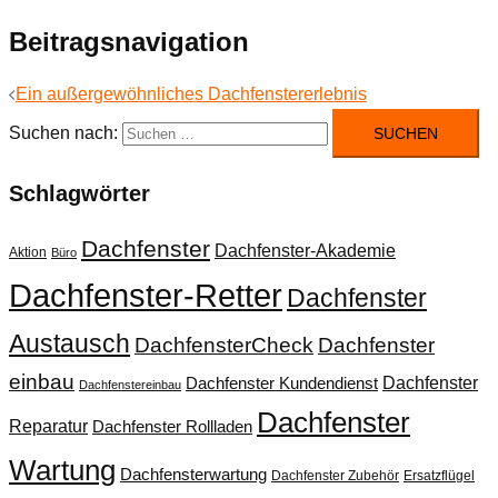
Beitragsnavigation
Ein außergewöhnliches Dachfenstererlebnis
Suchen nach:
Schlagwörter
Dachfenster
Dachfenster-Akademie
Aktion
Büro
Dachfenster-Retter
Dachfenster
Austausch
DachfensterCheck
Dachfenster
einbau
Dachfenster
Dachfenster Kundendienst
Dachfenstereinbau
Dachfenster
Reparatur
Dachfenster Rollladen
Wartung
Dachfensterwartung
Dachfenster Zubehör
Ersatzflügel