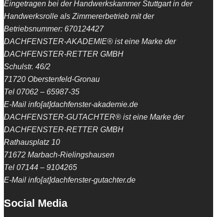
Eingetragen bei der Handwerkskammer Stuttgart in der
Handwerksrolle als Zimmererbetrieb mit der
Betriebsnummer: 670124427
DACHFENSTER-AKADEMIE® ist eine Marke der
DACHFENSTER-RETTER GMBH
Schulstr. 46/2
71720 Oberstenfeld-Gronau
Tel 07062 – 65987-35
E-Mail info[at]dachfenster-akademie.de
DACHFENSTER-GUTACHTER® ist eine Marke der
DACHFENSTER-RETTER GMBH
Rathausplatz 10
71672 Marbach-Rielingshausen
Tel 07144 – 9104265
E-Mail info[at]dachfenster-gutachter.de
Social Media