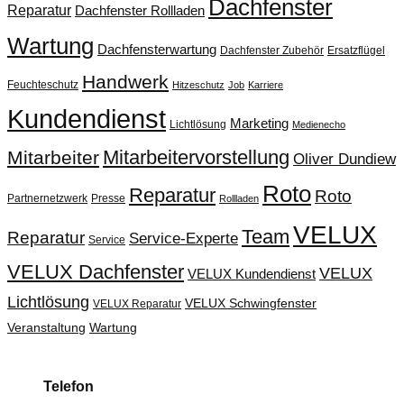
Dachfenster
Reparatur
Dachfenster Rollladen
Wartung
Dachfensterwartung
Dachfenster Zubehör
Ersatzflügel
Handwerk
Feuchteschutz
Hitzeschutz
Job
Karriere
Kundendienst
Marketing
Lichtlösung
Medienecho
Mitarbeitervorstellung
Mitarbeiter
Oliver Dundiew
Roto
Reparatur
Roto
Partnernetzwerk
Presse
Rollladen
VELUX
Team
Reparatur
Service-Experte
Service
VELUX Dachfenster
VELUX
VELUX Kundendienst
Lichtlösung
VELUX Schwingfenster
VELUX Reparatur
Veranstaltung
Wartung
Telefon