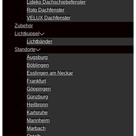
Lideko Dachschiebefenster
Roto Dachfenster
VELUX Dachfenster
Zubehör
Lichtkuppel
Lichtbänder
Standorte
Augsburg
Böblingen
Esslingen am Neckar
Frankfurt
Göppingen
Günzburg
Heilbronn
Karlsruhe
Mannheim
Marbach