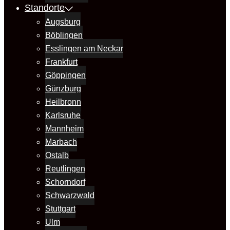
Standorte
Augsburg
Böblingen
Esslingen am Neckar
Frankfurt
Göppingen
Günzburg
Heilbronn
Karlsruhe
Mannheim
Marbach
Ostalb
Reutlingen
Schorndorf
Schwarzwald
Stuttgart
Ulm