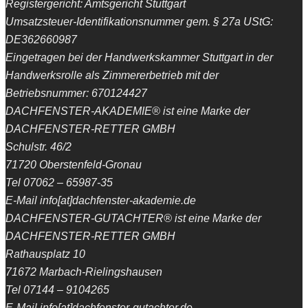
Registergericht: Amtsgericht Stuttgart
Umsatzsteuer-Identifikationsnummer gem. § 27a UStG:
DE362660987
Eingetragen bei der Handwerkskammer Stuttgart in der
Handwerksrolle als Zimmererbetrieb mit der
Betriebsnummer: 670124427
DACHFENSTER-AKADEMIE® ist eine Marke der
DACHFENSTER-RETTER GMBH
Schulstr. 46/2
71720 Oberstenfeld-Gronau
Tel 07062 – 65987-35
E-Mail info[at]dachfenster-akademie.de
DACHFENSTER-GUTACHTER® ist eine Marke der
DACHFENSTER-RETTER GMBH
Rathausplatz 10
71672 Marbach-Rielingshausen
Tel 07144 – 9104265
E-Mail info[at]dachfenster-gutachter.de