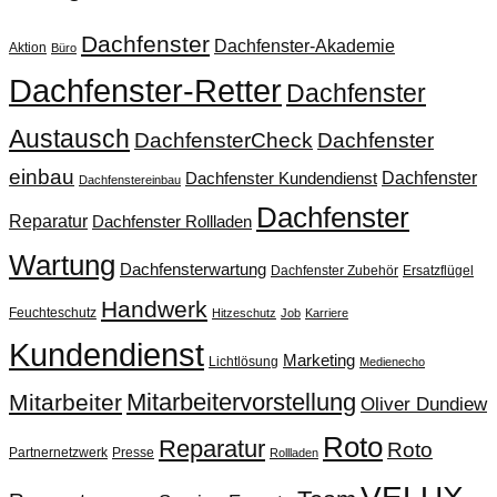
Dachfenster
Dachfenster-Akademie
Aktion
Büro
Dachfenster-Retter
Dachfenster
Austausch
DachfensterCheck
Dachfenster
einbau
Dachfenster
Dachfenster Kundendienst
Dachfenstereinbau
Dachfenster
Reparatur
Dachfenster Rollladen
Wartung
Dachfensterwartung
Dachfenster Zubehör
Ersatzflügel
Handwerk
Feuchteschutz
Hitzeschutz
Job
Karriere
Kundendienst
Marketing
Lichtlösung
Medienecho
Mitarbeitervorstellung
Mitarbeiter
Oliver Dundiew
Roto
Reparatur
Roto
Partnernetzwerk
Presse
Rollladen