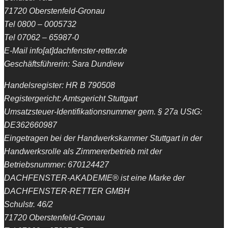
71720 Oberstenfeld-Gronau
Tel 0800 – 0005732
Tel 07062 – 65987-0
E-Mail info[at]dachfenster-retter.de
Geschäftsführerin: Sara Dundiew
Handelsregister: HR B 790508
Registergericht: Amtsgericht Stuttgart
Umsatzsteuer-Identifikationsnummer gem. § 27a UStG:
DE362660987
Eingetragen bei der Handwerkskammer Stuttgart in der
Handwerksrolle als Zimmererbetrieb mit der
Betriebsnummer: 670124427
DACHFENSTER-AKADEMIE® ist eine Marke der
DACHFENSTER-RETTER GMBH
Schulstr. 46/2
71720 Oberstenfeld-Gronau