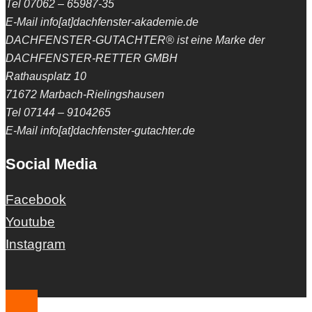
Tel 07062 – 65987-35
E-Mail info[at]dachfenster-akademie.de
DACHFENSTER-GUTACHTER® ist eine Marke der
DACHFENSTER-RETTER GMBH
Rathausplatz 10
71672 Marbach-Rielingshausen
Tel 07144 – 9104265
E-Mail info[at]dachfenster-gutachter.de
Social Media
Facebook
Youtube
Instagram