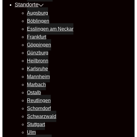
Standorte
Augsburg
Böblingen
Esslingen am Neckar
Frankfurt
Göppingen
Günzburg
Heilbronn
Karlsruhe
Mannheim
Marbach
Ostalb
Reutlingen
Schorndorf
Schwarzwald
Stuttgart
Ulm