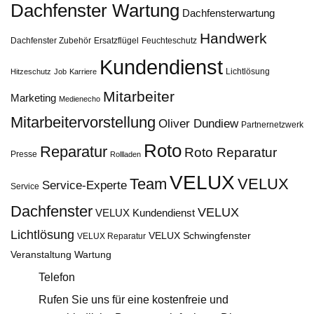
Dachfenster Wartung
Dachfensterwartung
Handwerk
Dachfenster Zubehör
Ersatzflügel
Feuchteschutz
Kundendienst
Lichtlösung
Hitzeschutz
Job
Karriere
Mitarbeiter
Marketing
Medienecho
Mitarbeitervorstellung
Oliver Dundiew
Partnernetzwerk
Roto
Reparatur
Roto Reparatur
Presse
Rollladen
VELUX
Team
VELUX
Service-Experte
Service
Dachfenster
VELUX
VELUX Kundendienst
Lichtlösung
VELUX Schwingfenster
VELUX Reparatur
Veranstaltung
Wartung
Telefon
Rufen Sie uns für eine kostenfreie und