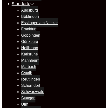
Standorte
Augsburg
Böblingen
Esslingen am Neckar
Frankfurt
Göppingen
Günzburg
Heilbronn
Karlsruhe
Mannheim
Marbach
Ostalb
Reutlingen
Schorndorf
Schwarzwald
Stuttgart
Ulm