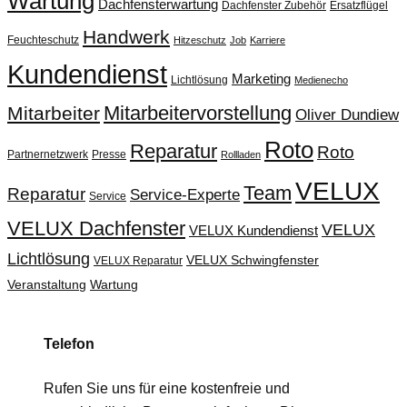
Wartung
Dachfensterwartung
Dachfenster Zubehör
Ersatzflügel
Handwerk
Feuchteschutz
Hitzeschutz
Job
Karriere
Kundendienst
Marketing
Lichtlösung
Medienecho
Mitarbeitervorstellung
Mitarbeiter
Oliver Dundiew
Roto
Reparatur
Roto
Partnernetzwerk
Presse
Rollladen
VELUX
Team
Reparatur
Service-Experte
Service
VELUX Dachfenster
VELUX
VELUX Kundendienst
Lichtlösung
VELUX Schwingfenster
VELUX Reparatur
Veranstaltung
Wartung
Telefon
Rufen Sie uns für eine kostenfreie und