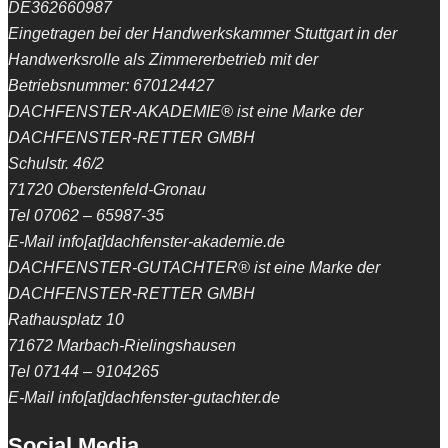
DE362660987
Eingetragen bei der Handwerkskammer Stuttgart in der
Handwerksrolle als Zimmererbetrieb mit der
Betriebsnummer: 670124427
DACHFENSTER-AKADEMIE® ist eine Marke der
DACHFENSTER-RETTER GMBH
Schulstr. 46/2
71720 Oberstenfeld-Gronau
Tel 07062 – 65987-35
E-Mail info[at]dachfenster-akademie.de
DACHFENSTER-GUTACHTER® ist eine Marke der
DACHFENSTER-RETTER GMBH
Rathausplatz 10
71672 Marbach-Rielingshausen
Tel 07144 – 9104265
E-Mail info[at]dachfenster-gutachter.de
Social Media