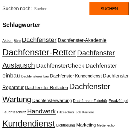
Suchen nach:
Schlagwörter
Dachfenster
Dachfenster-Akademie
Aktion
Büro
Dachfenster-Retter
Dachfenster
Austausch
DachfensterCheck
Dachfenster
einbau
Dachfenster
Dachfenster Kundendienst
Dachfenstereinbau
Dachfenster
Reparatur
Dachfenster Rollladen
Wartung
Dachfensterwartung
Dachfenster Zubehör
Ersatzflügel
Handwerk
Feuchteschutz
Hitzeschutz
Job
Karriere
Kundendienst
Marketing
Lichtlösung
Medienecho