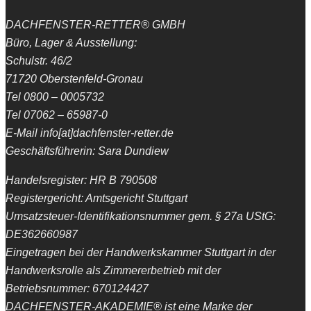
DACHFENSTER-RETTER® GMBH
Büro, Lager & Ausstellung:
Schulstr. 46/2
71720 Oberstenfeld-Gronau
Tel 0800 – 0005732
Tel 07062 – 65987-0
E-Mail info[at]dachfenster-retter.de
Geschäftsführerin: Sara Dundiew
Handelsregister: HR B 790508
Registergericht: Amtsgericht Stuttgart
Umsatzsteuer-Identifikationsnummer gem. § 27a UStG:
DE362660987
Eingetragen bei der Handwerkskammer Stuttgart in der
Handwerksrolle als Zimmererbetrieb mit der
Betriebsnummer: 670124427
DACHFENSTER-AKADEMIE® ist eine Marke der