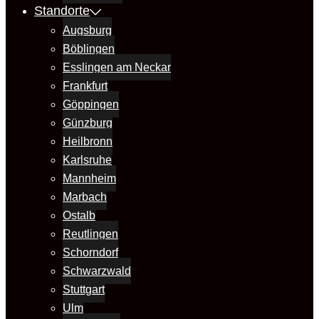
Standorte
Augsburg
Böblingen
Esslingen am Neckar
Frankfurt
Göppingen
Günzburg
Heilbronn
Karlsruhe
Mannheim
Marbach
Ostalb
Reutlingen
Schorndorf
Schwarzwald
Stuttgart
Ulm