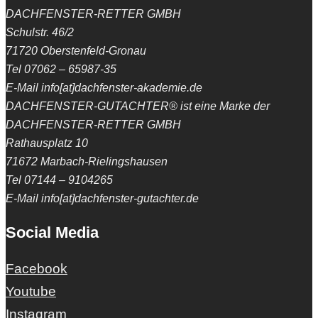
DACHFENSTER-RETTER GMBH
Schulstr. 46/2
71720 Oberstenfeld-Gronau
Tel 07062 – 65987-35
E-Mail info[at]dachfenster-akademie.de
DACHFENSTER-GUTACHTER® ist eine Marke der
DACHFENSTER-RETTER GMBH
Rathausplatz 10
71672 Marbach-Rielingshausen
Tel 07144 – 9104265
E-Mail info[at]dachfenster-gutachter.de
Social Media
Facebook
Youtube
Instagram