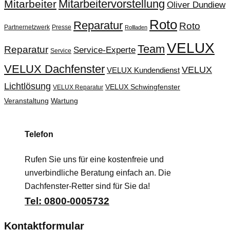
Mitarbeitervorstellung
Mitarbeiter
Oliver Dundiew
Roto
Reparatur
Roto
Partnernetzwerk
Presse
Rollladen
VELUX
Team
Reparatur
Service-Experte
Service
VELUX Dachfenster
VELUX
VELUX Kundendienst
Lichtlösung
VELUX Schwingfenster
VELUX Reparatur
Veranstaltung
Wartung
Telefon
Rufen Sie uns für eine kostenfreie und
unverbindliche Beratung einfach an. Die
Dachfenster-Retter sind für Sie da!
Tel: 0800-0005732
Kontaktformular