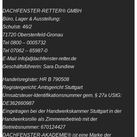
DACHFENSTER-RETTER® GMBH
Büro, Lager & Ausstellung:
Schulstr. 46/2
71720 Oberstenfeld-Gronau
Tel 0800 – 0005732
Tel 07062 – 65987-0
E-Mail info[at]dachfenster-retter.de
Geschäftsführerin: Sara Dundiew
Handelsregister: HR B 790508
Registergericht: Amtsgericht Stuttgart
Umsatzsteuer-Identifikationsnummer gem. § 27a UStG:
DE362660987
Eingetragen bei der Handwerkskammer Stuttgart in der
Handwerksrolle als Zimmererbetrieb mit der
Betriebsnummer: 670124427
DACHFENSTER-AKADEMIE® ist eine Marke der