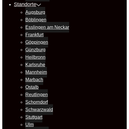
Standorte
Augsburg
Böblingen
Esslingen am Neckar
Frankfurt
Göppingen
Günzburg
Heilbronn
Karlsruhe
Mannheim
Marbach
Ostalb
Reutlingen
Schorndorf
Schwarzwald
Stuttgart
Ulm