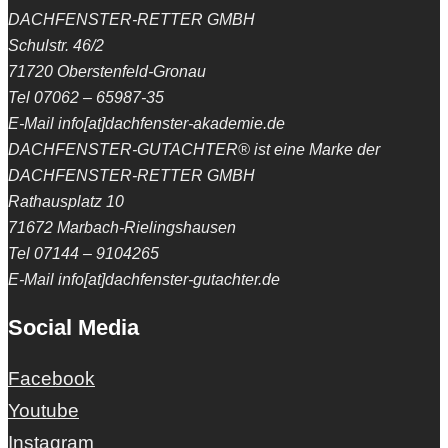
DACHFENSTER-RETTER GMBH
Schulstr. 46/2
71720 Oberstenfeld-Gronau
Tel 07062 – 65987-35
E-Mail info[at]dachfenster-akademie.de
DACHFENSTER-GUTACHTER® ist eine Marke der
DACHFENSTER-RETTER GMBH
Rathausplatz 10
71672 Marbach-Rielingshausen
Tel 07144 – 9104265
E-Mail info[at]dachfenster-gutachter.de
Social Media
Facebook
Youtube
Instagram