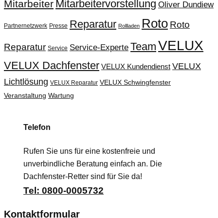
Mitarbeitervorstellung
Mitarbeiter
Oliver Dundiew
Roto
Reparatur
Roto
Partnernetzwerk
Presse
Rollladen
VELUX
Team
Reparatur
Service-Experte
Service
VELUX Dachfenster
VELUX
VELUX Kundendienst
Lichtlösung
VELUX Schwingfenster
VELUX Reparatur
Veranstaltung
Wartung
Telefon
Rufen Sie uns für eine kostenfreie und
unverbindliche Beratung einfach an. Die
Dachfenster-Retter sind für Sie da!
Tel: 0800-0005732
Kontaktformular