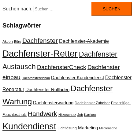
Suchen nach:
Schlagwörter
Dachfenster
Dachfenster-Akademie
Aktion
Büro
Dachfenster-Retter
Dachfenster
Austausch
DachfensterCheck
Dachfenster
einbau
Dachfenster
Dachfenster Kundendienst
Dachfenstereinbau
Dachfenster
Reparatur
Dachfenster Rollladen
Wartung
Dachfensterwartung
Dachfenster Zubehör
Ersatzflügel
Handwerk
Feuchteschutz
Hitzeschutz
Job
Karriere
Kundendienst
Marketing
Lichtlösung
Medienecho