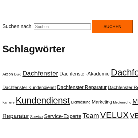
Suchen nach:
Schlagwörter
Dachfe
Dachfenster
Dachfenster-Akademie
Aktion
Büro
Dachfenster Reparatur
Dachfenster Kundendienst
Dachfenster Ro
Kundendienst
M
Marketing
Lichtlösung
Karriere
Medienecho
VELUX
Team
VE
Reparatur
Service-Experte
Service