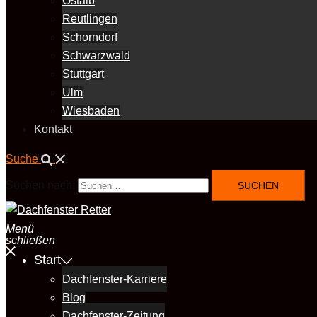
Ostalb
Reutlingen
Schorndorf
Schwarzwald
Stuttgart
Ulm
Wiesbaden
Kontakt
Suche
Suchen nach:
Menü
schließen
Start
Dachfenster-Karriere
Blog
Dachfenster-Zeitung