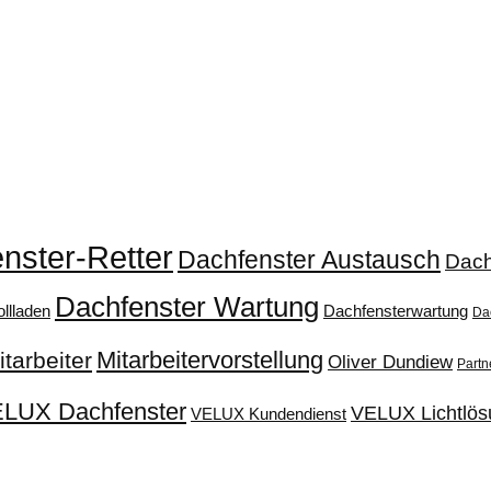
nster-Retter
Dachfenster Austausch
Dach
Dachfenster Wartung
llladen
Dachfensterwartung
Da
Mitarbeitervorstellung
itarbeiter
Oliver Dundiew
Partn
LUX Dachfenster
VELUX Lichtlös
VELUX Kundendienst