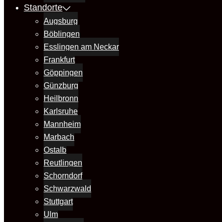
Standorte
Augsburg
Böblingen
Esslingen am Neckar
Frankfurt
Göppingen
Günzburg
Heilbronn
Karlsruhe
Mannheim
Marbach
Ostalb
Reutlingen
Schorndorf
Schwarzwald
Stuttgart
Ulm