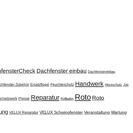
fensterCheck
Dachfenster einbau
Dachfenstereinbau
Handwerk
chfenster Zubehör
Ersatzflügel
Feuchteschutz
Hitzeschutz
Job
Roto
Reparatur
Roto
ernetzwerk
Presse
Rollladen
ung
VELUX Schwingfenster
Veranstaltung
Wartung
VELUX Reparatur