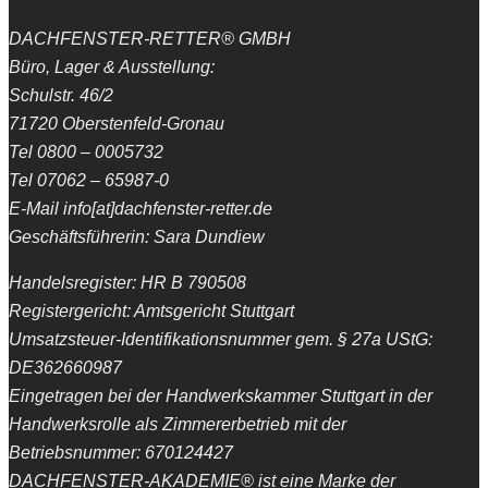
DACHFENSTER-RETTER® GMBH
Büro, Lager & Ausstellung:
Schulstr. 46/2
71720 Oberstenfeld-Gronau
Tel 0800 – 0005732
Tel 07062 – 65987-0
E-Mail info[at]dachfenster-retter.de
Geschäftsführerin: Sara Dundiew
Handelsregister: HR B 790508
Registergericht: Amtsgericht Stuttgart
Umsatzsteuer-Identifikationsnummer gem. § 27a UStG:
DE362660987
Eingetragen bei der Handwerkskammer Stuttgart in der
Handwerksrolle als Zimmererbetrieb mit der
Betriebsnummer: 670124427
DACHFENSTER-AKADEMIE® ist eine Marke der