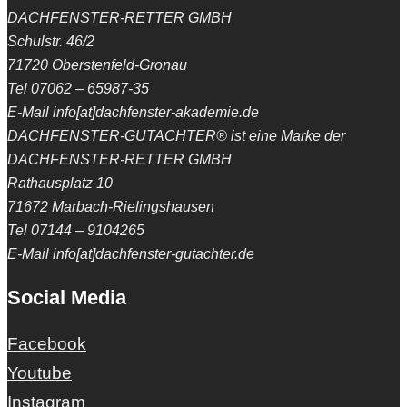
DACHFENSTER-RETTER GMBH
Schulstr. 46/2
71720 Oberstenfeld-Gronau
Tel 07062 – 65987-35
E-Mail info[at]dachfenster-akademie.de
DACHFENSTER-GUTACHTER® ist eine Marke der
DACHFENSTER-RETTER GMBH
Rathausplatz 10
71672 Marbach-Rielingshausen
Tel 07144 – 9104265
E-Mail info[at]dachfenster-gutachter.de
Social Media
Facebook
Youtube
Instagram