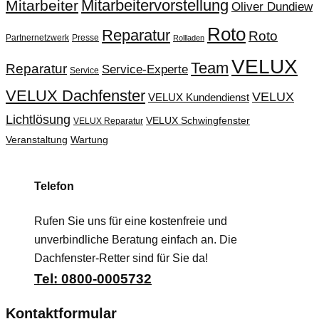
Mitarbeitervorstellung
Mitarbeiter
Oliver Dundiew
Roto
Reparatur
Roto
Partnernetzwerk
Presse
Rollladen
VELUX
Team
Reparatur
Service-Experte
Service
VELUX Dachfenster
VELUX
VELUX Kundendienst
Lichtlösung
VELUX Schwingfenster
VELUX Reparatur
Veranstaltung
Wartung
Telefon
Rufen Sie uns für eine kostenfreie und
unverbindliche Beratung einfach an. Die
Dachfenster-Retter sind für Sie da!
Tel: 0800-0005732
Kontaktformular