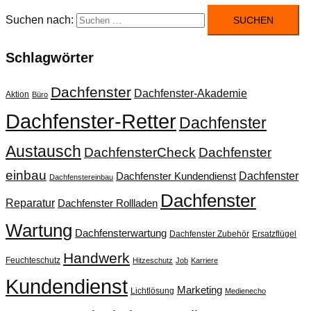
Suchen nach:
Schlagwörter
Dachfenster
Dachfenster-Akademie
Aktion
Büro
Dachfenster-Retter
Dachfenster
Austausch
DachfensterCheck
Dachfenster
einbau
Dachfenster
Dachfenster Kundendienst
Dachfenstereinbau
Dachfenster
Reparatur
Dachfenster Rollladen
Wartung
Dachfensterwartung
Dachfenster Zubehör
Ersatzflügel
Handwerk
Feuchteschutz
Hitzeschutz
Job
Karriere
Kundendienst
Marketing
Lichtlösung
Medienecho