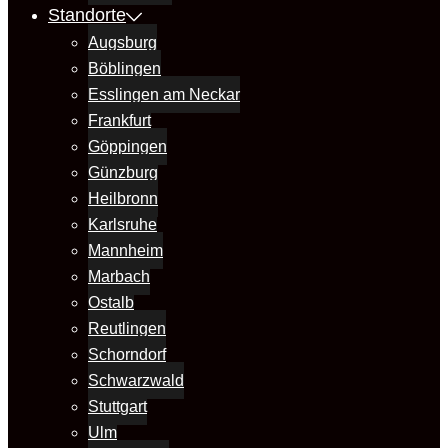
Standorte
Augsburg
Böblingen
Esslingen am Neckar
Frankfurt
Göppingen
Günzburg
Heilbronn
Karlsruhe
Mannheim
Marbach
Ostalb
Reutlingen
Schorndorf
Schwarzwald
Stuttgart
Ulm