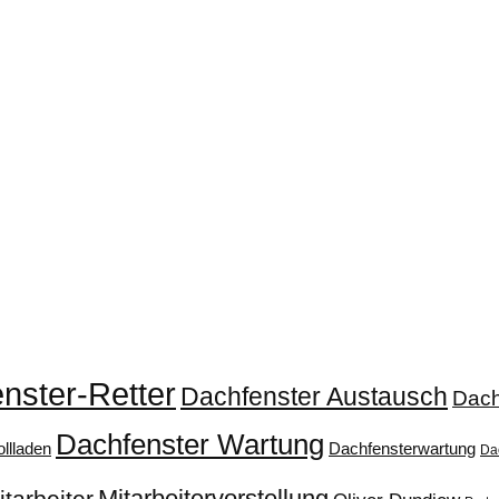
nster-Retter
Dachfenster Austausch
Dach
Dachfenster Wartung
llladen
Dachfensterwartung
Da
Mitarbeitervorstellung
itarbeiter