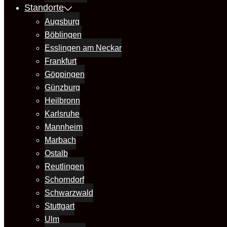
Standorte
Augsburg
Böblingen
Esslingen am Neckar
Frankfurt
Göppingen
Günzburg
Heilbronn
Karlsruhe
Mannheim
Marbach
Ostalb
Reutlingen
Schorndorf
Schwarzwald
Stuttgart
Ulm