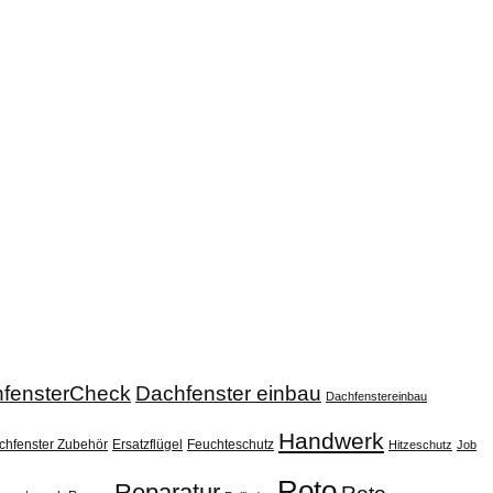
fensterCheck
Dachfenster einbau
Dachfenstereinbau
Handwerk
chfenster Zubehör
Ersatzflügel
Feuchteschutz
Hitzeschutz
Job
Roto
Reparatur