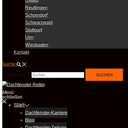
Ostalb
Reutlingen
Schorndorf
Schwarzwald
Stuttgart
Ulm
Wiesbaden
Kontakt
Suche
Suchen nach:
Menü
schließen
Start
Dachfenster-Karriere
Blog
Dachfenster-Zeitung