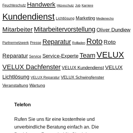
Handwerk
Feuchteschutz
Hitzeschutz
Job
Karriere
Kundendienst
Marketing
Lichtlösung
Medienecho
Mitarbeitervorstellung
Mitarbeiter
Oliver Dundiew
Roto
Reparatur
Roto
Partnernetzwerk
Presse
Rollladen
VELUX
Team
Reparatur
Service-Experte
Service
VELUX Dachfenster
VELUX
VELUX Kundendienst
Lichtlösung
VELUX Schwingfenster
VELUX Reparatur
Veranstaltung
Wartung
Telefon
Rufen Sie uns für eine kostenfreie und
unverbindliche Beratung einfach an. Die