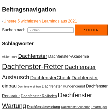
Beitragsnavigation
Unsere 5 wichtigsten Learnings aus 2021
Suchen nach:
Schlagwörter
Dachfenster
Dachfenster-Akademie
Aktion
Büro
Dachfenster-Retter
Dachfenster
Austausch
DachfensterCheck
Dachfenster
einbau
Dachfenster
Dachfenster Kundendienst
Dachfenstereinbau
Dachfenster
Reparatur
Dachfenster Rollladen
Wartung
Dachfensterwartung
Dachfenster Zubehör
Ersatzflügel