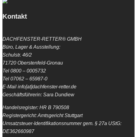
Kontakt
DACHFENSTER-RETTER® GMBH
Büro, Lager & Ausstellung:
Schulstr. 46/2
71720 Oberstenfeld-Gronau
Tel 0800 – 0005732
Tel 07062 – 65987-0
E-Mail info[at]dachfenster-retter.de
Geschäftsführerin: Sara Dundiew
Handelsregister: HR B 790508
Registergericht: Amtsgericht Stuttgart
Umsatzsteuer-Identifikationsnummer gem. § 27a UStG:
DE362660987