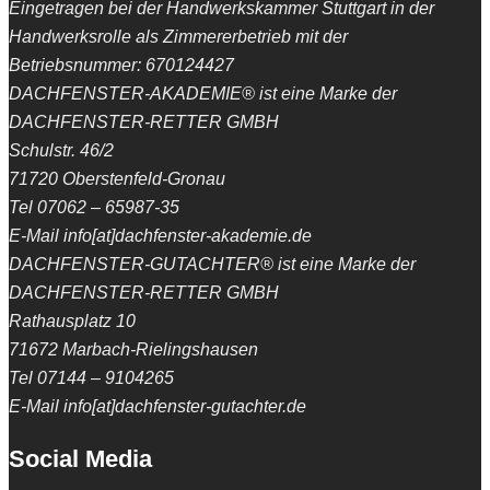
Eingetragen bei der Handwerkskammer Stuttgart in der
Handwerksrolle als Zimmererbetrieb mit der
Betriebsnummer: 670124427
DACHFENSTER-AKADEMIE® ist eine Marke der
DACHFENSTER-RETTER GMBH
Schulstr. 46/2
71720 Oberstenfeld-Gronau
Tel 07062 – 65987-35
E-Mail info[at]dachfenster-akademie.de
DACHFENSTER-GUTACHTER® ist eine Marke der
DACHFENSTER-RETTER GMBH
Rathausplatz 10
71672 Marbach-Rielingshausen
Tel 07144 – 9104265
E-Mail info[at]dachfenster-gutachter.de
Social Media