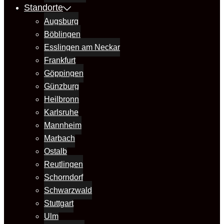
Standorte
Augsburg
Böblingen
Esslingen am Neckar
Frankfurt
Göppingen
Günzburg
Heilbronn
Karlsruhe
Mannheim
Marbach
Ostalb
Reutlingen
Schorndorf
Schwarzwald
Stuttgart
Ulm