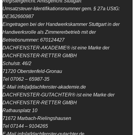
Registergericht: Amtsgericht Stuttgart
Umsatzsteuer-Identifikationsnummer gem. § 27a UStG:
DE362660987
Eingetragen bei der Handwerkskammer Stuttgart in der
Handwerksrolle als Zimmererbetrieb mit der
Betriebsnummer: 670124427
DACHFENSTER-AKADEMIE® ist eine Marke der
DACHFENSTER-RETTER GMBH
Schulstr. 46/2
71720 Oberstenfeld-Gronau
Tel 07062 – 65987-35
E-Mail info[at]dachfenster-akademie.de
DACHFENSTER-GUTACHTER® ist eine Marke der
DACHFENSTER-RETTER GMBH
Rathausplatz 10
71672 Marbach-Rielingshausen
Tel 07144 – 9104265
E-Mail info[at]dachfenster-gutachter.de