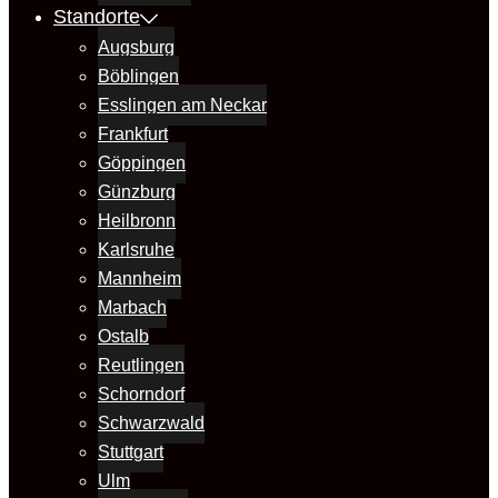
Standorte
Augsburg
Böblingen
Esslingen am Neckar
Frankfurt
Göppingen
Günzburg
Heilbronn
Karlsruhe
Mannheim
Marbach
Ostalb
Reutlingen
Schorndorf
Schwarzwald
Stuttgart
Ulm