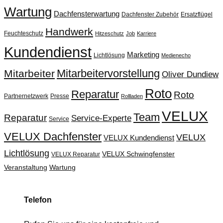
Wartung
Dachfensterwartung
Dachfenster Zubehör
Ersatzflügel
Handwerk
Feuchteschutz
Hitzeschutz
Job
Karriere
Kundendienst
Marketing
Lichtlösung
Medienecho
Mitarbeitervorstellung
Mitarbeiter
Oliver Dundiew
Roto
Reparatur
Roto
Partnernetzwerk
Presse
Rollladen
VELUX
Team
Reparatur
Service-Experte
Service
VELUX Dachfenster
VELUX
VELUX Kundendienst
Lichtlösung
VELUX Schwingfenster
VELUX Reparatur
Veranstaltung
Wartung
Telefon