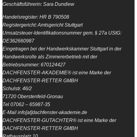
Geschäftsführerin: Sara Dundiew
Handelsregister: HR B 790508
Registergericht: Amtsgericht Stuttgart
Umsatzsteuer-Identifikationsnummer gem. § 27a UStG:
DE362660987
Eingetragen bei der Handwerkskammer Stuttgart in der
Handwerksrolle als Zimmererbetrieb mit der
Betriebsnummer: 670124427
DACHFENSTER-AKADEMIE® ist eine Marke der
DACHFENSTER-RETTER GMBH
Schulstr. 46/2
71720 Oberstenfeld-Gronau
Tel 07062 – 65987-35
E-Mail info[at]dachfenster-akademie.de
DACHFENSTER-GUTACHTER® ist eine Marke der
DACHFENSTER-RETTER GMBH
Rathausplatz 10