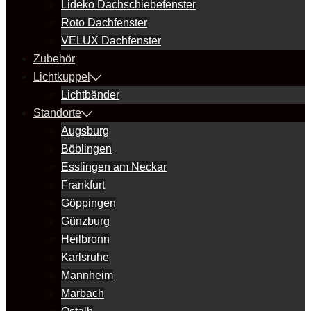
Lideko Dachschiebefenster
Roto Dachfenster
VELUX Dachfenster
Zubehör
Lichtkuppel
Lichtbänder
Standorte
Augsburg
Böblingen
Esslingen am Neckar
Frankfurt
Göppingen
Günzburg
Heilbronn
Karlsruhe
Mannheim
Marbach