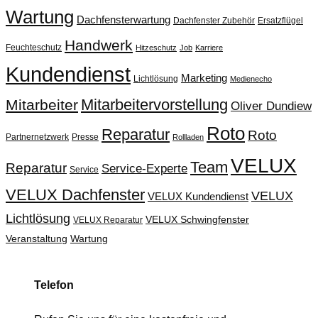
Wartung
Dachfensterwartung
Dachfenster Zubehör
Ersatzflügel
Handwerk
Feuchteschutz
Hitzeschutz
Job
Karriere
Kundendienst
Marketing
Lichtlösung
Medienecho
Mitarbeitervorstellung
Mitarbeiter
Oliver Dundiew
Roto
Reparatur
Roto
Partnernetzwerk
Presse
Rollladen
VELUX
Team
Reparatur
Service-Experte
Service
VELUX Dachfenster
VELUX
VELUX Kundendienst
Lichtlösung
VELUX Schwingfenster
VELUX Reparatur
Veranstaltung
Wartung
Telefon