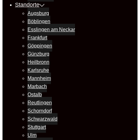
Standorte
Augsburg
Böblingen
Esslingen am Neckar
Frankfurt
Göppingen
Günzburg
Heilbronn
Karlsruhe
Mannheim
Marbach
Ostalb
Reutlingen
Schorndorf
Schwarzwald
Stuttgart
Ulm