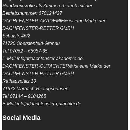
Handwerksrolle als Zimmererbetrieb mit der
Betriebsnummer: 670124427
DACHFENSTER-AKADEMIE® ist eine Marke der
DACHFENSTER-RETTER GMBH
Schulstr. 46/2
71720 Oberstenfeld-Gronau
Tel 07062 – 65987-35
E-Mail info[at]dachfenster-akademie.de
DACHFENSTER-GUTACHTER® ist eine Marke der
DACHFENSTER-RETTER GMBH
Rathausplatz 10
71672 Marbach-Rielingshausen
Tel 07144 – 9104265
E-Mail info[at]dachfenster-gutachter.de
Social Media