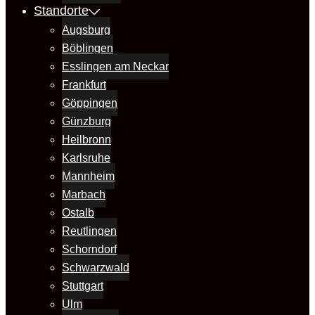
Standorte
Augsburg
Böblingen
Esslingen am Neckar
Frankfurt
Göppingen
Günzburg
Heilbronn
Karlsruhe
Mannheim
Marbach
Ostalb
Reutlingen
Schorndorf
Schwarzwald
Stuttgart
Ulm