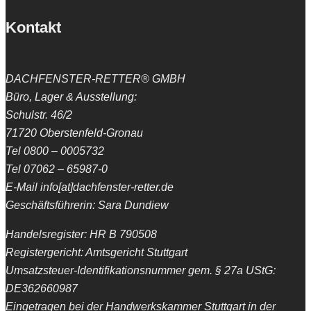
Kontakt
DACHFENSTER-RETTER® GMBH
Büro, Lager & Ausstellung:
Schulstr. 46/2
71720 Oberstenfeld-Gronau
Tel 0800 – 0005732
Tel 07062 – 65987-0
E-Mail info[at]dachfenster-retter.de
Geschäftsführerin: Sara Dundiew
Handelsregister: HR B 790508
Registergericht: Amtsgericht Stuttgart
Umsatzsteuer-Identifikationsnummer gem. § 27a UStG:
DE362660987
Eingetragen bei der Handwerkskammer Stuttgart in der