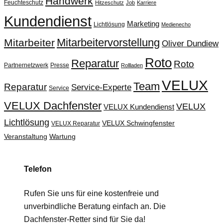
Handwerk
Feuchteschutz
Hitzeschutz
Job
Karriere
Kundendienst
Marketing
Lichtlösung
Medienecho
Mitarbeitervorstellung
Mitarbeiter
Oliver Dundiew
Roto
Reparatur
Roto
Partnernetzwerk
Presse
Rollladen
VELUX
Team
Reparatur
Service-Experte
Service
VELUX Dachfenster
VELUX
VELUX Kundendienst
Lichtlösung
VELUX Schwingfenster
VELUX Reparatur
Veranstaltung
Wartung
Telefon
Rufen Sie uns für eine kostenfreie und
unverbindliche Beratung einfach an. Die
Dachfenster-Retter sind für Sie da!