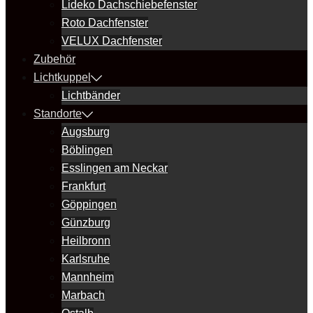
Lideko Dachschiebefenster
Roto Dachfenster
VELUX Dachfenster
Zubehör
Lichtkuppel
Lichtbänder
Standorte
Augsburg
Böblingen
Esslingen am Neckar
Frankfurt
Göppingen
Günzburg
Heilbronn
Karlsruhe
Mannheim
Marbach