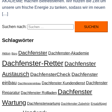
AKADEMIE machen Betriebsferien. Wir nutzen die Zeit um
unsere um frische Energie zu tanken, sodass wir im neuen
[…]
Suchen nach:
Schlagwörter
Dachfenster
Dachfenster-Akademie
Aktion
Büro
Dachfenster-Retter
Dachfenster
Austausch
DachfensterCheck
Dachfenster
einbau
Dachfenster
Dachfenster Kundendienst
Dachfenstereinbau
Dachfenster
Reparatur
Dachfenster Rollladen
Wartung
Dachfensterwartung
Dachfenster Zubehör
Ersatzflügel