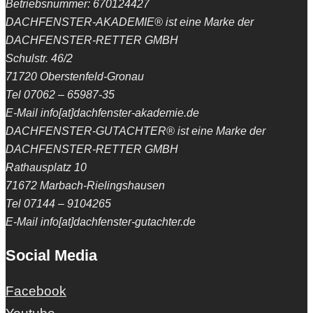
Betriebsnummer: 670124427
DACHFENSTER-AKADEMIE® ist eine Marke der
DACHFENSTER-RETTER GMBH
Schulstr. 46/2
71720 Oberstenfeld-Gronau
Tel 07062 – 65987-35
E-Mail info[at]dachfenster-akademie.de
DACHFENSTER-GUTACHTER® ist eine Marke der
DACHFENSTER-RETTER GMBH
Rathausplatz 10
71672 Marbach-Rielingshausen
Tel 07144 – 9104265
E-Mail info[at]dachfenster-gutachter.de
Social Media
Facebook