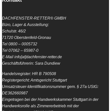
DACHFENSTER-RETTER® GMBH
Büro, Lager & Ausstellung:
Schulstr. 46/2
71720 Oberstenfeld-Gronau
Tel 0800 – 0005732
Tel 07062 – 65987-0
E-Mail info[at]dachfenster-retter.de
Geschäftsführerin: Sara Dundiew
Handelsregister: HR B 790508
Registergericht: Amtsgericht Stuttgart
Umsatzsteuer-Identifikationsnummer gem. § 27a UStG:
DE362660987
Eingetragen bei der Handwerkskammer Stuttgart in der
Handwerksrolle als Zimmererbetrieb mit der