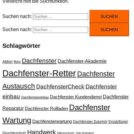
Vielleicht hilft die Suchfunktion.
Suchen nach:
Suchen nach:
Schlagwörter
Dachfenster
Dachfenster-Akademie
Aktion
Büro
Dachfenster-Retter
Dachfenster
Austausch
DachfensterCheck
Dachfenster
einbau
Dachfenster
Dachfenster Kundendienst
Dachfenstereinbau
Dachfenster
Reparatur
Dachfenster Rollladen
Wartung
Dachfensterwartung
Dachfenster Zubehör
Ersatzflügel
Handwerk
Feuchteschutz
Hitzeschutz
Job
Karriere