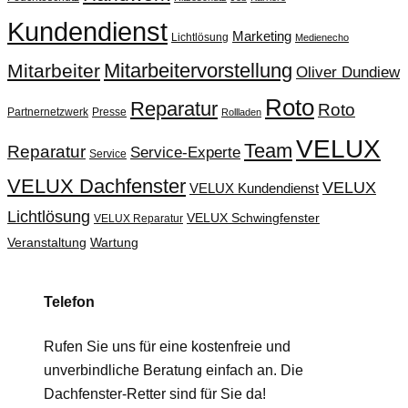
Kundendienst
Marketing
Lichtlösung
Medienecho
Mitarbeitervorstellung
Mitarbeiter
Oliver Dundiew
Roto
Reparatur
Roto
Partnernetzwerk
Presse
Rollladen
VELUX
Team
Reparatur
Service-Experte
Service
VELUX Dachfenster
VELUX
VELUX Kundendienst
Lichtlösung
VELUX Schwingfenster
VELUX Reparatur
Veranstaltung
Wartung
Telefon
Rufen Sie uns für eine kostenfreie und
unverbindliche Beratung einfach an. Die
Dachfenster-Retter sind für Sie da!