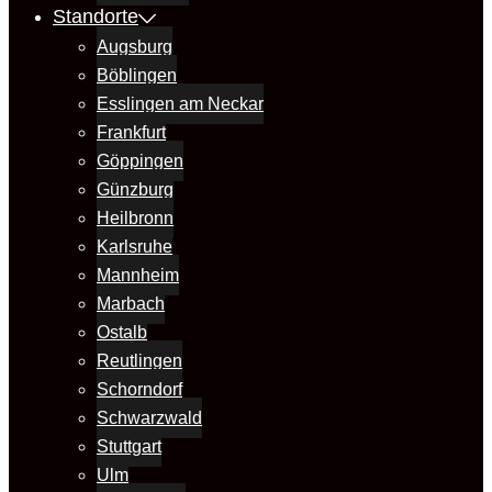
Standorte
Augsburg
Böblingen
Esslingen am Neckar
Frankfurt
Göppingen
Günzburg
Heilbronn
Karlsruhe
Mannheim
Marbach
Ostalb
Reutlingen
Schorndorf
Schwarzwald
Stuttgart
Ulm