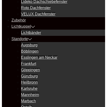
Lideko Dachschiebefenster
Roto Dachfenster
VELUX Dachfenster
Zubehör
Lichtkuppel
Lichtbänder
Standorte
Augsburg
Böblingen
Esslingen am Neckar
Frankfurt
Göppingen
Günzburg
Heilbronn
Karlsruhe
Mannheim
Marbach