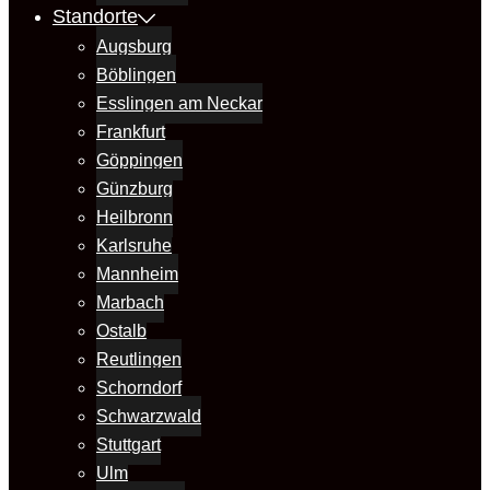
Standorte
Augsburg
Böblingen
Esslingen am Neckar
Frankfurt
Göppingen
Günzburg
Heilbronn
Karlsruhe
Mannheim
Marbach
Ostalb
Reutlingen
Schorndorf
Schwarzwald
Stuttgart
Ulm