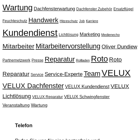
Wartung
Dachfensterwartung
Dachfenster Zubehör
Ersatzflügel
Handwerk
Feuchteschutz
Hitzeschutz
Job
Karriere
Kundendienst
Marketing
Lichtlösung
Medienecho
Mitarbeitervorstellung
Mitarbeiter
Oliver Dundiew
Roto
Reparatur
Roto
Partnernetzwerk
Presse
Rollladen
VELUX
Team
Reparatur
Service-Experte
Service
VELUX Dachfenster
VELUX
VELUX Kundendienst
Lichtlösung
VELUX Schwingfenster
VELUX Reparatur
Veranstaltung
Wartung
Telefon