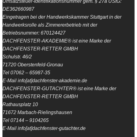
Umsatzsteuer-Identifikationsnummer gem. § 27a UStG:
DE362660987
Eingetragen bei der Handwerkskammer Stuttgart in der
Handwerksrolle als Zimmererbetrieb mit der
Betriebsnummer: 670124427
DACHFENSTER-AKADEMIE® ist eine Marke der
DACHFENSTER-RETTER GMBH
Schulstr. 46/2
71720 Oberstenfeld-Gronau
Tel 07062 – 65987-35
E-Mail info[at]dachfenster-akademie.de
DACHFENSTER-GUTACHTER® ist eine Marke der
DACHFENSTER-RETTER GMBH
Rathausplatz 10
71672 Marbach-Rielingshausen
Tel 07144 – 9104265
E-Mail info[at]dachfenster-gutachter.de