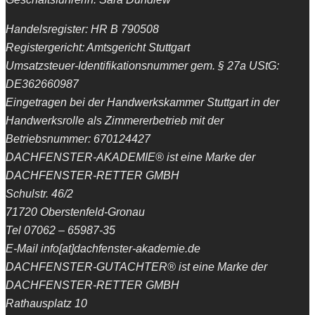
Handelsregister: HR B 790508
Registergericht: Amtsgericht Stuttgart
Umsatzsteuer-Identifikationsnummer gem. § 27a UStG:
DE362660987
Eingetragen bei der Handwerkskammer Stuttgart in der
Handwerksrolle als Zimmererbetrieb mit der
Betriebsnummer: 670124427
DACHFENSTER-AKADEMIE® ist eine Marke der
DACHFENSTER-RETTER GMBH
Schulstr. 46/2
71720 Oberstenfeld-Gronau
Tel 07062 – 65987-35
E-Mail info[at]dachfenster-akademie.de
DACHFENSTER-GUTACHTER® ist eine Marke der
DACHFENSTER-RETTER GMBH
Rathausplatz 10