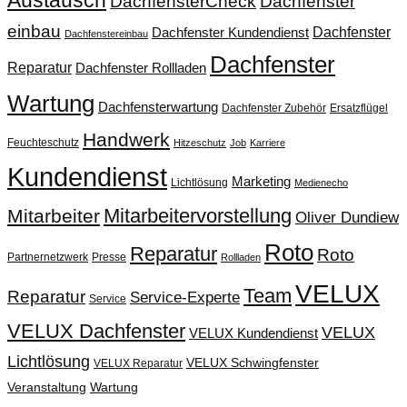
Austausch
DachfensterCheck
Dachfenster
einbau
Dachfenster
Dachfenster Kundendienst
Dachfenstereinbau
Dachfenster
Reparatur
Dachfenster Rollladen
Wartung
Dachfensterwartung
Dachfenster Zubehör
Ersatzflügel
Handwerk
Feuchteschutz
Hitzeschutz
Job
Karriere
Kundendienst
Marketing
Lichtlösung
Medienecho
Mitarbeitervorstellung
Mitarbeiter
Oliver Dundiew
Roto
Reparatur
Roto
Partnernetzwerk
Presse
Rollladen
VELUX
Team
Reparatur
Service-Experte
Service
VELUX Dachfenster
VELUX
VELUX Kundendienst
Lichtlösung
VELUX Schwingfenster
VELUX Reparatur
Veranstaltung
Wartung