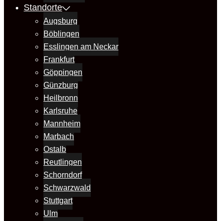
Standorte
Augsburg
Böblingen
Esslingen am Neckar
Frankfurt
Göppingen
Günzburg
Heilbronn
Karlsruhe
Mannheim
Marbach
Ostalb
Reutlingen
Schorndorf
Schwarzwald
Stuttgart
Ulm