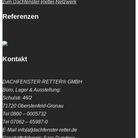
zum Dachfenster-Retter-Netzwerk
Referenzen
Kontakt
DACHFENSTER-RETTER® GMBH
Büro, Lager & Ausstellung:
Schulstr. 46/2
71720 Oberstenfeld-Gronau
Tel 0800 – 0005732
Tel 07062 – 65987-0
E-Mail info[at]dachfenster-retter.de
Geschäftsführerin: Sara Dundiew