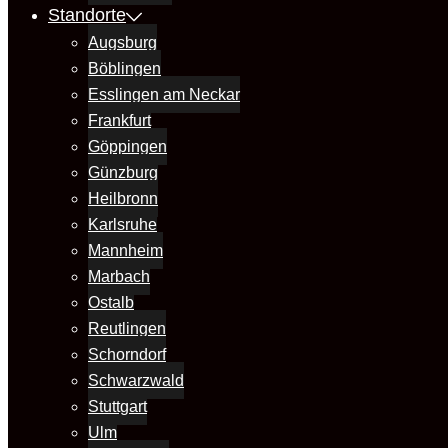
Standorte
Augsburg
Böblingen
Esslingen am Neckar
Frankfurt
Göppingen
Günzburg
Heilbronn
Karlsruhe
Mannheim
Marbach
Ostalb
Reutlingen
Schorndorf
Schwarzwald
Stuttgart
Ulm