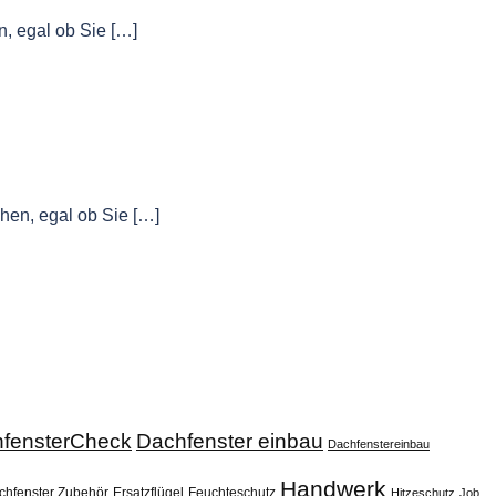
, egal ob Sie […]
hen, egal ob Sie […]
fensterCheck
Dachfenster einbau
Dachfenstereinbau
Handwerk
chfenster Zubehör
Ersatzflügel
Feuchteschutz
Hitzeschutz
Job