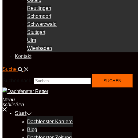
Ostalb
Reutlingen
Schorndorf
Schwarzwald
Stuttgart
Ulm
Wiesbaden
Kontakt
Suche
Suchen nach:
Menü
schließen
Start
Dachfenster-Karriere
Blog
Dachfenster-Zeitung