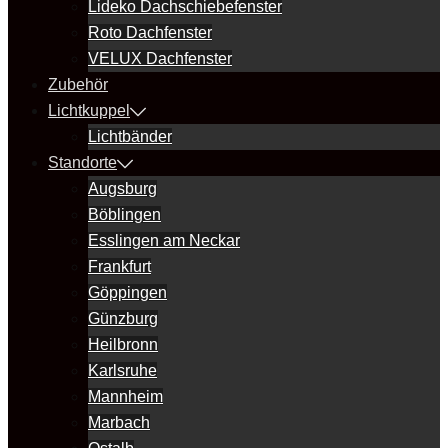
Lideko Dachschiebefenster
Roto Dachfenster
VELUX Dachfenster
Zubehör
Lichtkuppel
Lichtbänder
Standorte
Augsburg
Böblingen
Esslingen am Neckar
Frankfurt
Göppingen
Günzburg
Heilbronn
Karlsruhe
Mannheim
Marbach