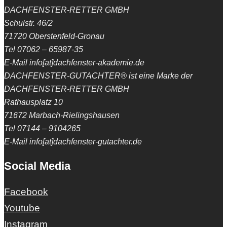
DACHFENSTER-RETTER GMBH
Schulstr. 46/2
71720 Oberstenfeld-Gronau
Tel 07062 – 65987-35
E-Mail info[at]dachfenster-akademie.de
DACHFENSTER-GUTACHTER® ist eine Marke der
DACHFENSTER-RETTER GMBH
Rathausplatz 10
71672 Marbach-Rielingshausen
Tel 07144 – 9104265
E-Mail info[at]dachfenster-gutachter.de
Social Media
Facebook
Youtube
Instagram