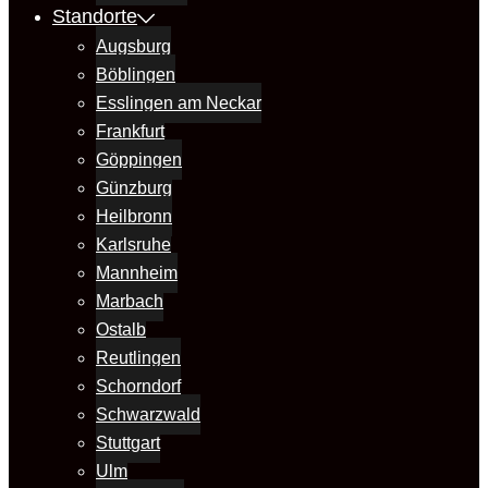
Standorte
Augsburg
Böblingen
Esslingen am Neckar
Frankfurt
Göppingen
Günzburg
Heilbronn
Karlsruhe
Mannheim
Marbach
Ostalb
Reutlingen
Schorndorf
Schwarzwald
Stuttgart
Ulm