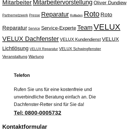
Mitarbeitervorstellung
Mitarbeiter
Oliver Dundiew
Roto
Reparatur
Roto
Partnernetzwerk
Presse
Rollladen
VELUX
Team
Reparatur
Service-Experte
Service
VELUX Dachfenster
VELUX
VELUX Kundendienst
Lichtlösung
VELUX Schwingfenster
VELUX Reparatur
Veranstaltung
Wartung
Telefon
Rufen Sie uns für eine kostenfreie und
unverbindliche Beratung einfach an. Die
Dachfenster-Retter sind für Sie da!
Tel: 0800-0005732
Kontaktformular