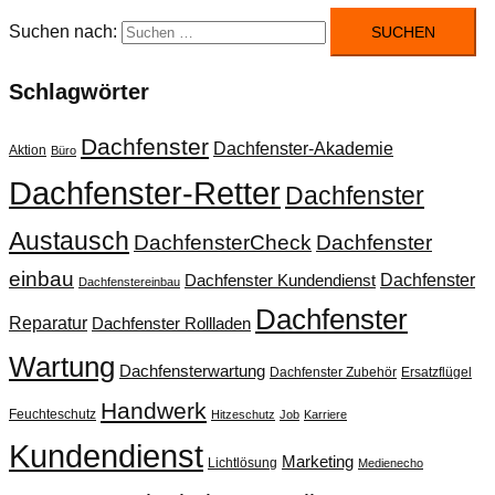
Suchen nach:
Schlagwörter
Dachfenster
Dachfenster-Akademie
Aktion
Büro
Dachfenster-Retter
Dachfenster
Austausch
DachfensterCheck
Dachfenster
einbau
Dachfenster
Dachfenster Kundendienst
Dachfenstereinbau
Dachfenster
Reparatur
Dachfenster Rollladen
Wartung
Dachfensterwartung
Dachfenster Zubehör
Ersatzflügel
Handwerk
Feuchteschutz
Hitzeschutz
Job
Karriere
Kundendienst
Marketing
Lichtlösung
Medienecho