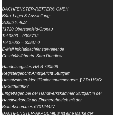
DACHFENSTER-RETTER® GMBH
Büro, Lager & Ausstellung:
Schulstr. 46/2
71720 Oberstenfeld-Gronau
Tel 0800 – 0005732
Tel 07062 – 65987-0
E-Mail info[at]dachfenster-retter.de
Geschäftsführerin: Sara Dundiew
Handelsregister: HR B 790508
Registergericht: Amtsgericht Stuttgart
Umsatzsteuer-Identifikationsnummer gem. § 27a UStG:
DE362660987
Eingetragen bei der Handwerkskammer Stuttgart in der
Handwerksrolle als Zimmererbetrieb mit der
Betriebsnummer: 670124427
DACHFENSTER-AKADEMIE® ist eine Marke der