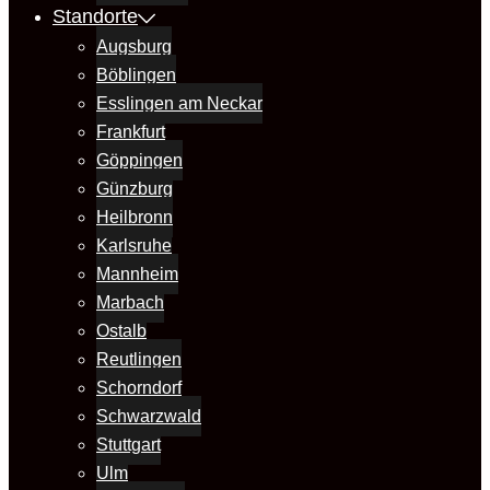
Standorte
Augsburg
Böblingen
Esslingen am Neckar
Frankfurt
Göppingen
Günzburg
Heilbronn
Karlsruhe
Mannheim
Marbach
Ostalb
Reutlingen
Schorndorf
Schwarzwald
Stuttgart
Ulm