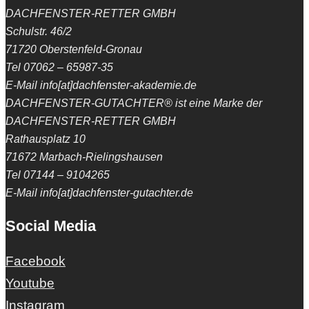
DACHFENSTER-RETTER GMBH
Schulstr. 46/2
71720 Oberstenfeld-Gronau
Tel 07062 – 65987-35
E-Mail info[at]dachfenster-akademie.de
DACHFENSTER-GUTACHTER® ist eine Marke der
DACHFENSTER-RETTER GMBH
Rathausplatz 10
71672 Marbach-Rielingshausen
Tel 07144 – 9104265
E-Mail info[at]dachfenster-gutachter.de
Social Media
Facebook
Youtube
Instagram