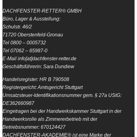
DACHFENSTER-RETTER® GMBH
Büro, Lager & Ausstellung:
Schulstr. 46/2
71720 Oberstenfeld-Gronau
Tel 0800 – 0005732
Tel 07062 – 65987-0
E-Mail info[at]dachfenster-retter.de
Geschäftsführerin: Sara Dundiew
Handelsregister: HR B 790508
Registergericht: Amtsgericht Stuttgart
Umsatzsteuer-Identifikationsnummer gem. § 27a UStG:
DE362660987
Eingetragen bei der Handwerkskammer Stuttgart in der
Handwerksrolle als Zimmererbetrieb mit der
Betriebsnummer: 670124427
DACHFENSTER-AKADEMIE® ist eine Marke der