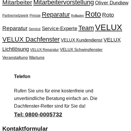
Mitarbeitervorstellung
Mitarbeiter
Oliver Dundiew
Roto
Reparatur
Roto
Partnernetzwerk
Presse
Rollladen
VELUX
Team
Reparatur
Service-Experte
Service
VELUX Dachfenster
VELUX
VELUX Kundendienst
Lichtlösung
VELUX Schwingfenster
VELUX Reparatur
Veranstaltung
Wartung
Telefon
Rufen Sie uns für eine kostenfreie und
unverbindliche Beratung einfach an. Die
Dachfenster-Retter sind für Sie da!
Tel: 0800-0005732
Kontaktformular