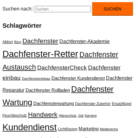
Suchen nach:
Schlagwörter
Dachfenster
Dachfenster-Akademie
Aktion
Büro
Dachfenster-Retter
Dachfenster
Austausch
DachfensterCheck
Dachfenster
einbau
Dachfenster
Dachfenster Kundendienst
Dachfenstereinbau
Dachfenster
Reparatur
Dachfenster Rollladen
Wartung
Dachfensterwartung
Dachfenster Zubehör
Ersatzflügel
Handwerk
Feuchteschutz
Hitzeschutz
Job
Karriere
Kundendienst
Marketing
Lichtlösung
Medienecho