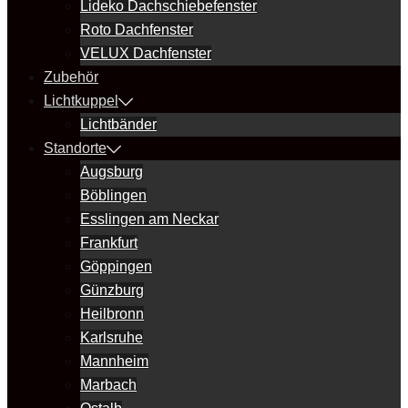
Lideko Dachschiebefenster
Roto Dachfenster
VELUX Dachfenster
Zubehör
Lichtkuppel
Lichtbänder
Standorte
Augsburg
Böblingen
Esslingen am Neckar
Frankfurt
Göppingen
Günzburg
Heilbronn
Karlsruhe
Mannheim
Marbach