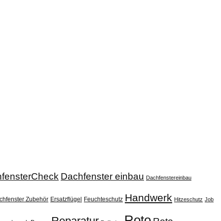
fensterCheck
Dachfenster einbau
Dachfenstereinbau
Handwerk
chfenster Zubehör
Ersatzflügel
Feuchteschutz
Hitzeschutz
Job
Roto
Reparatur