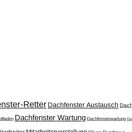
nster-Retter
Dachfenster Austausch
Dach
Dachfenster Wartung
llladen
Dachfensterwartung
Da
Mitarbeitervorstellung
itarbeiter