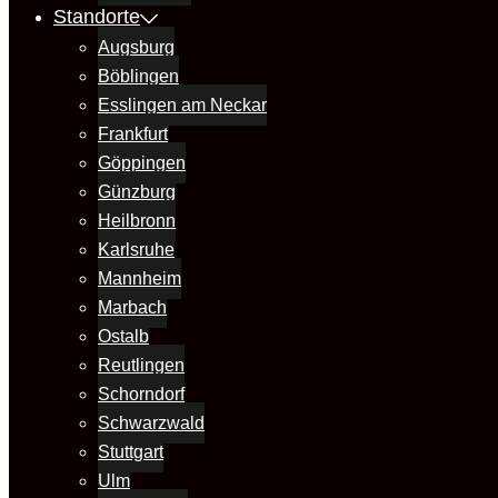
Standorte
Augsburg
Böblingen
Esslingen am Neckar
Frankfurt
Göppingen
Günzburg
Heilbronn
Karlsruhe
Mannheim
Marbach
Ostalb
Reutlingen
Schorndorf
Schwarzwald
Stuttgart
Ulm