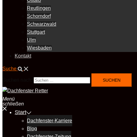
Ostalb
Reutlingen
Schorndorf
Schwarzwald
Stuttgart
Ulm
Wiesbaden
Kontakt
Suche
Suchen nach:
Menü
schließen
Start
Dachfenster-Karriere
Blog
Dachfenster-Zeitung