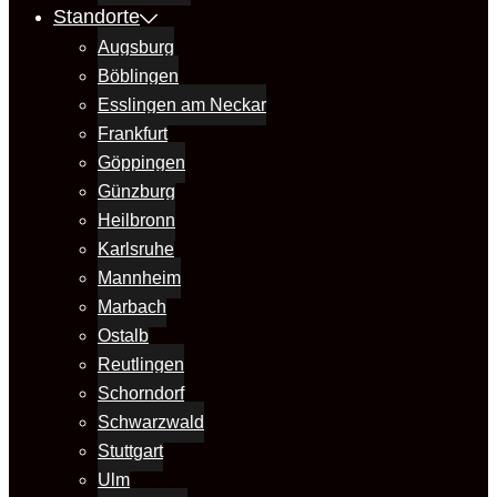
Standorte
Augsburg
Böblingen
Esslingen am Neckar
Frankfurt
Göppingen
Günzburg
Heilbronn
Karlsruhe
Mannheim
Marbach
Ostalb
Reutlingen
Schorndorf
Schwarzwald
Stuttgart
Ulm