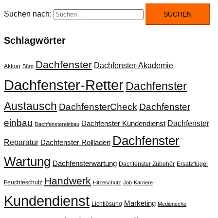
Suchen nach:
Schlagwörter
Dachfenster
Dachfenster-Akademie
Aktion
Büro
Dachfenster-Retter
Dachfenster
Austausch
DachfensterCheck
Dachfenster
einbau
Dachfenster
Dachfenster Kundendienst
Dachfenstereinbau
Dachfenster
Reparatur
Dachfenster Rollladen
Wartung
Dachfensterwartung
Dachfenster Zubehör
Ersatzflügel
Handwerk
Feuchteschutz
Hitzeschutz
Job
Karriere
Kundendienst
Marketing
Lichtlösung
Medienecho