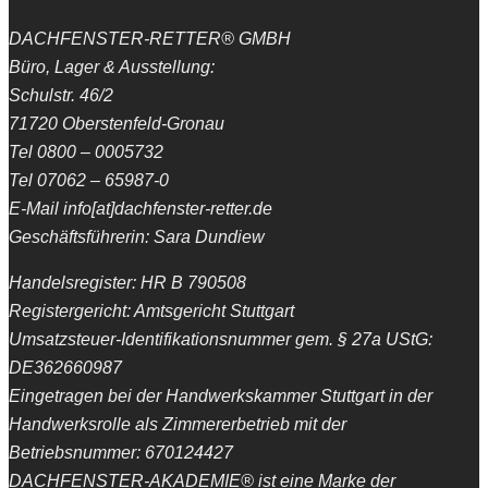
DACHFENSTER-RETTER® GMBH
Büro, Lager & Ausstellung:
Schulstr. 46/2
71720 Oberstenfeld-Gronau
Tel 0800 – 0005732
Tel 07062 – 65987-0
E-Mail info[at]dachfenster-retter.de
Geschäftsführerin: Sara Dundiew
Handelsregister: HR B 790508
Registergericht: Amtsgericht Stuttgart
Umsatzsteuer-Identifikationsnummer gem. § 27a UStG:
DE362660987
Eingetragen bei der Handwerkskammer Stuttgart in der
Handwerksrolle als Zimmererbetrieb mit der
Betriebsnummer: 670124427
DACHFENSTER-AKADEMIE® ist eine Marke der