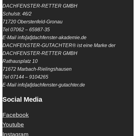
DACHFENSTER-RETTER GMBH
Schulstr. 46/2
71720 Oberstenfeld-Gronau
Tel 07062 – 65987-35
E-Mail info[at]dachfenster-akademie.de
DACHFENSTER-GUTACHTER® ist eine Marke der
DACHFENSTER-RETTER GMBH
Rathausplatz 10
71672 Marbach-Rielingshausen
Tel 07144 – 9104265
E-Mail info[at]dachfenster-gutachter.de
Social Media
Facebook
Youtube
Instagram