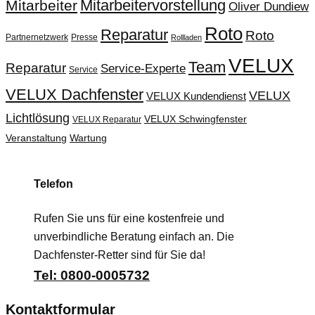
Mitarbeitervorstellung
Mitarbeiter
Oliver Dundiew
Roto
Reparatur
Roto
Partnernetzwerk
Presse
Rollladen
VELUX
Team
Reparatur
Service-Experte
Service
VELUX Dachfenster
VELUX
VELUX Kundendienst
Lichtlösung
VELUX Schwingfenster
VELUX Reparatur
Veranstaltung
Wartung
Telefon
Rufen Sie uns für eine kostenfreie und
unverbindliche Beratung einfach an. Die
Dachfenster-Retter sind für Sie da!
Tel: 0800-0005732
Kontaktformular