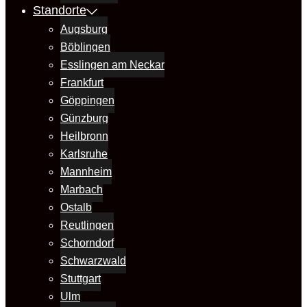
Standorte
Augsburg
Böblingen
Esslingen am Neckar
Frankfurt
Göppingen
Günzburg
Heilbronn
Karlsruhe
Mannheim
Marbach
Ostalb
Reutlingen
Schorndorf
Schwarzwald
Stuttgart
Ulm