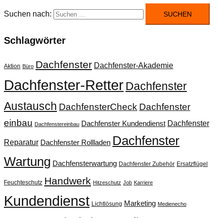
Suchen nach:
Schlagwörter
Dachfenster
Dachfenster-Akademie
Aktion
Büro
Dachfenster-Retter
Dachfenster
Austausch
DachfensterCheck
Dachfenster
einbau
Dachfenster
Dachfenster Kundendienst
Dachfenstereinbau
Dachfenster
Reparatur
Dachfenster Rollladen
Wartung
Dachfensterwartung
Dachfenster Zubehör
Ersatzflügel
Handwerk
Feuchteschutz
Hitzeschutz
Job
Karriere
Kundendienst
Marketing
Lichtlösung
Medienecho