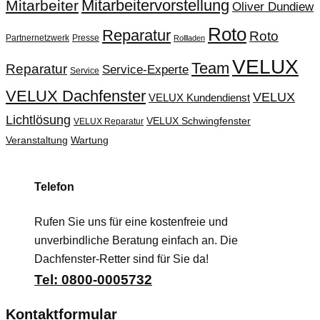
Mitarbeitervorstellung
Mitarbeiter
Oliver Dundiew
Roto
Reparatur
Roto
Partnernetzwerk
Presse
Rollladen
VELUX
Team
Reparatur
Service-Experte
Service
VELUX Dachfenster
VELUX
VELUX Kundendienst
Lichtlösung
VELUX Schwingfenster
VELUX Reparatur
Veranstaltung
Wartung
Telefon
Rufen Sie uns für eine kostenfreie und
unverbindliche Beratung einfach an. Die
Dachfenster-Retter sind für Sie da!
Tel: 0800-0005732
Kontaktformular