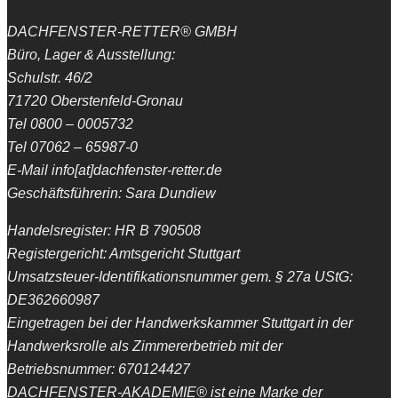
DACHFENSTER-RETTER® GMBH
Büro, Lager & Ausstellung:
Schulstr. 46/2
71720 Oberstenfeld-Gronau
Tel 0800 – 0005732
Tel 07062 – 65987-0
E-Mail info[at]dachfenster-retter.de
Geschäftsführerin: Sara Dundiew
Handelsregister: HR B 790508
Registergericht: Amtsgericht Stuttgart
Umsatzsteuer-Identifikationsnummer gem. § 27a UStG:
DE362660987
Eingetragen bei der Handwerkskammer Stuttgart in der
Handwerksrolle als Zimmererbetrieb mit der
Betriebsnummer: 670124427
DACHFENSTER-AKADEMIE® ist eine Marke der