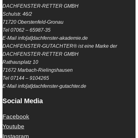
DACHFENSTER-RETTER GMBH
Schulstr. 46/2
71720 Oberstenfeld-Gronau
Tel 07062 – 65987-35
E-Mail info[at]dachfenster-akademie.de
DACHFENSTER-GUTACHTER® ist eine Marke der
DACHFENSTER-RETTER GMBH
Rathausplatz 10
71672 Marbach-Rielingshausen
Tel 07144 – 9104265
E-Mail info[at]dachfenster-gutachter.de
Social Media
Facebook
Youtube
Instagram